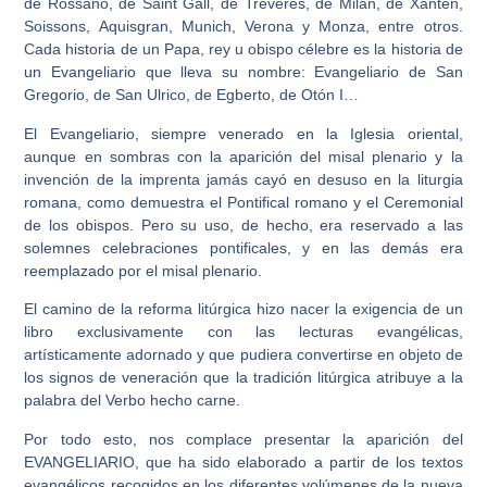
de Rossano, de Saint Gall, de Tréveres, de Milán, de Xanten,
Soissons, Aquisgran, Munich, Verona y Monza, entre otros.
Cada historia de un Papa, rey u obispo célebre es la historia de
un Evangeliario que lleva su nombre: Evangeliario de San
Gregorio, de San Ulrico, de Egberto, de Otón I…
El Evangeliario, siempre venerado en la Iglesia oriental,
aunque en sombras con la aparición del misal plenario y la
invención de la imprenta jamás cayó en desuso en la liturgia
romana, como demuestra el Pontifical romano y el Ceremonial
de los obispos. Pero su uso, de hecho, era reservado a las
solemnes celebraciones pontificales, y en las demás era
reemplazado por el misal plenario.
El camino de la reforma litúrgica hizo nacer la exigencia de un
libro exclusivamente con las lecturas evangélicas,
artísticamente adornado y que pudiera convertirse en objeto de
los signos de veneración que la tradición litúrgica atribuye a la
palabra del Verbo hecho carne.
Por todo esto, nos complace presentar la aparición del
EVANGELIARIO, que ha sido elaborado a partir de los textos
evangélicos recogidos en los diferentes volúmenes de la nueva