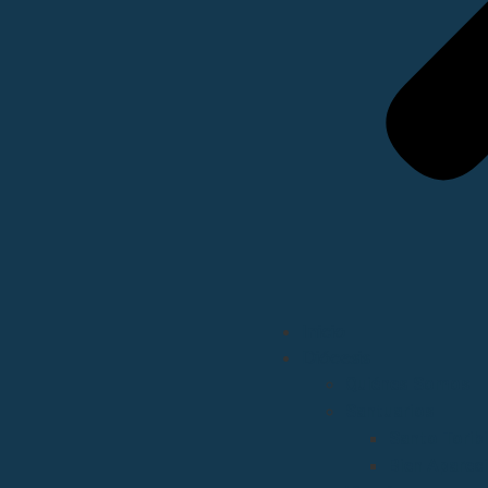
Inicio
Diócesis
Quiénes Somos
Santuarios
Santo Torib
Bien Aparec