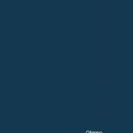
Arciprestazg
Arciprestaz
Arciprestaz
Arciprestazg
Arciprestaz
Arciprestaz
Arciprestaz
Arciprestaz
Arciprestazg
Arciprestaz
Arciprestaz
Cancillería
Boletín Ofic
Cementerio
Formularios
Glosario
Seminario de Cor
Obispo