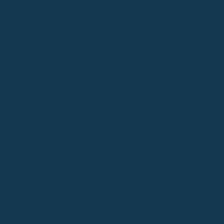
o de la Virgen de la Barquera
go de La Virgen Grande
go de los Santos Mártires
o de Ntra. Sra. de la Asunción
go de San José
go de San José Arciprestazgo de Santa Juliana
go de Santa María y Miera
go Ntra. Sra. de Montesclaros
o Ntra. Sra. de Soto y Valvanuz
go Ntra. Sra. del Carmen
go Virgen del Mar
ial del Obispado
s
bán