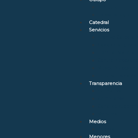
D. Arturo
Episcopologio
Catedral
Servicios
Archivo Catedrali
Casa de la Iglesia
Librería Pastoral
Centro Diocesano
Museo Diocesano 
Tribunal Eclesiás
Transparencia
Normativa
Compliance
Canal de sugerenc
Menores
Medios
Agenda
Menores