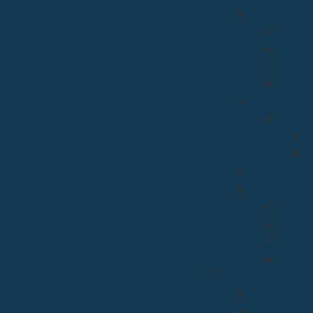
Acción Carit
Discap
Migrac
Cárita
Pastor
Clero
Reside
R
R
Vicaria Judic
Vicaría Gene
Patrim
Vida C
Medios
Causas
Arciprestazgos
Arciprestaz
Arciprestaz