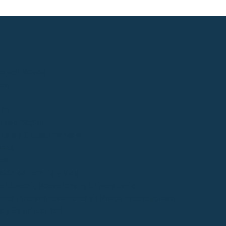
io de Liébana
ida
ión
lado Seglar
esis y Catecumenado
anza
es
ción de Familia y Vida
l Juvenil, Vocacional y Universitaria
ones Interconfesionales y diálogo Interreligioso
a y Espiritualidad
o