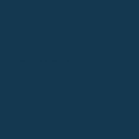
cio y Diocesano
 de Formación Teológica y Pastoral
“Regina Cœli”
tico de Santander
ias y quejas