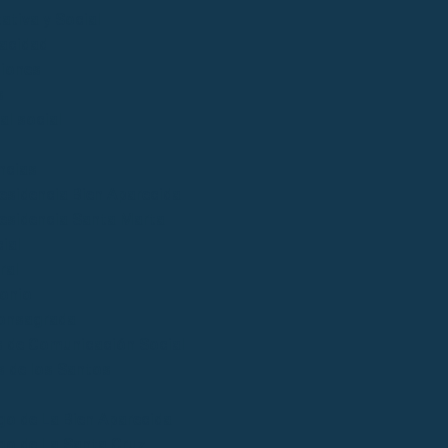
ativa y Social
acidad
iones
s
al social
ncias
esidencia Bien Aparecida
esidencia Santa Marta
ial
ral
onio
onsagrada
 de Comunicación Social
 de los Santos
go de La Bien Aparecida
go de La Santa Cruz