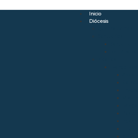
Inicio
Diócesis
Quiénes Somos
Santuarios
Santo Torib
Bien Aparec
Vicarías
Evangelizac
Aposto
Catequ
Enseñ
Mision
Delega
Pastora
Relaci
Liturgi
Sínod