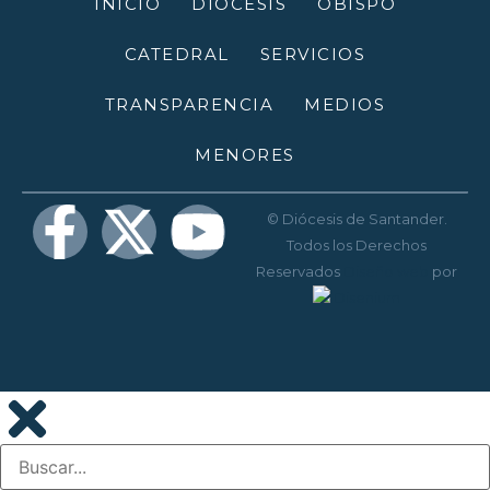
INICIO
DIÓCESIS
OBISPO
CATEDRAL
SERVICIOS
TRANSPARENCIA
MEDIOS
MENORES
© Diócesis de Santander.
Todos los Derechos
Reservados
Diseño web
por
Disenium