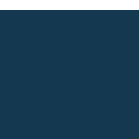
io de Liébana
ida
ión
lado Seglar
esis y Catecumenado
anza
es
ción de Familia y Vida
l Juvenil, Vocacional y Universitaria
ones Interconfesionales y diálogo Interreligioso
a y Espiritualidad
o