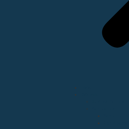
Inicio
Diócesis
Quiénes Somos
Santuarios
Santo Torib
Bien Aparec