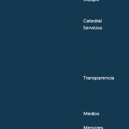
D. Arturo
Episcopologio
Catedral
Servicios
Archivo Catedrali
Casa de la Iglesia
Librería Pastoral
Centro Diocesano
Museo Diocesano 
Tribunal Eclesiás
Transparencia
Normativa
Compliance
Canal de sugerenc
Menores
Medios
Agenda
Menores