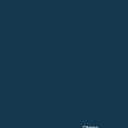
Arciprestazg
Arciprestaz
Arciprestaz
Arciprestazg
Arciprestaz
Arciprestaz
Arciprestaz
Arciprestaz
Arciprestazg
Arciprestaz
Arciprestaz
Cancillería
Boletín Ofic
Cementerio
Formularios
Glosario
Seminario de Cor
Obispo