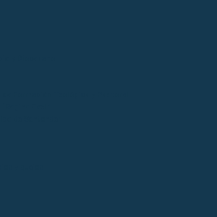
cio y Diocesano
 de Formación Teológica y Pastoral
“Regina Cœli”
tico de Santander
ias y quejas