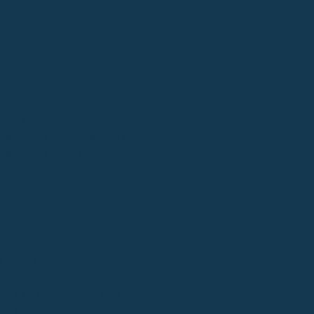
ativa y Social
acidad
iones
s
al social
ncias
esidencia Bien Aparecida
esidencia Santa Marta
ial
ral
onio
onsagrada
 de Comunicación Social
 de los Santos
go de La Bien Aparecida
go de La Santa Cruz