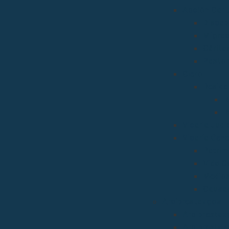
Acción Carit
Discap
Migrac
Cárita
Pastor
Clero
Reside
R
R
Vicaria Judic
Vicaría Gene
Patrim
Vida C
Medios
Causas
Arciprestazgos
Arciprestaz
Arciprestaz