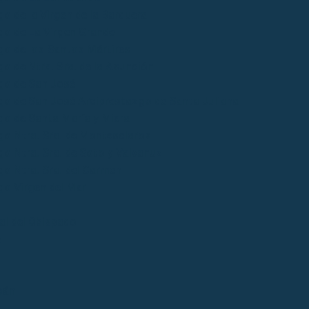
o de la Virgen de la Barquera
go de La Virgen Grande
go de los Santos Mártires
o de Ntra. Sra. de la Asunción
go de San José
go de San José Arciprestazgo de Santa Juliana
go de Santa María y Miera
go Ntra. Sra. de Montesclaros
o Ntra. Sra. de Soto y Valvanuz
go Ntra. Sra. del Carmen
go Virgen del Mar
ial del Obispado
s
bán