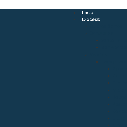
Inicio
Diócesis
Quiénes Somos
Santuarios
Santo Torib
Bien Aparec
Vicarías
Evangelizac
Aposto
Catequ
Enseñ
Mision
Delega
Pastora
Relaci
Liturgi
Sínod