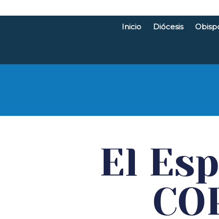
Inicio
Diócesis
Obisp
Diócesis d
El Esp
COP