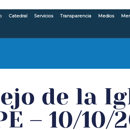
o
Catedral
Servicios
Transparencia
Medios
Men
e Santande
ejo de la Ig
E – 10/10/