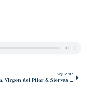
Siguiente
Iglesia Noticia | Nª Sra. Virgen del Pilar & Siervas de los Corazones Traspasados de Jesús y María | 12 de octubre