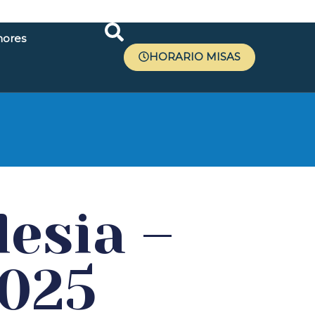
ores
HORARIO MISAS
r
lesia –
2025