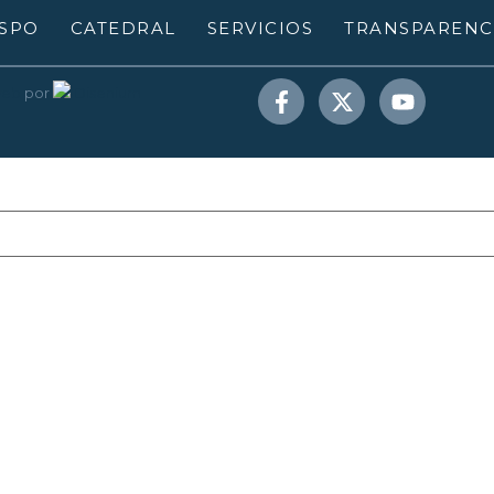
SPO
CATEDRAL
SERVICIOS
TRANSPARENC
web
por
Disenium