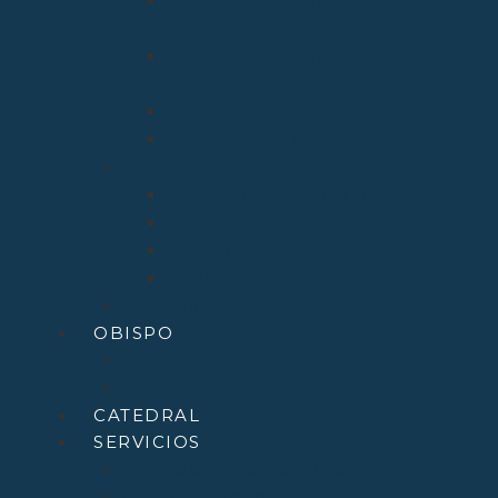
Montesclaros
Arciprestazgo Ntra. Sra. de Soto y
Valvanuz
Arciprestazgo Ntra. Sra. del Carmen
Arciprestazgo Virgen del Mar
Cancillería
Boletín Oficial del Obispado
Cementerios
Formularios
Glosario
Seminario de Corbán
OBISPO
D. Arturo
Episcopologio
CATEDRAL
SERVICIOS
Archivo Catedralicio y Diocesano
Casa de la Iglesia