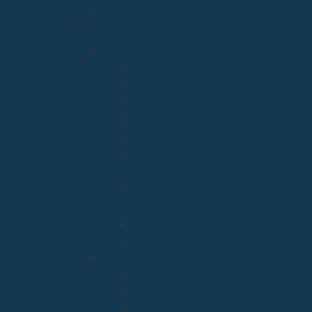
Bien Aparecida
Vicarías
Evangelización
Apostolado Seglar
Catequesis y Catecumenado
Enseñanza
Misiones
Delegación de Familia y Vida
Pastoral Juvenil, Vocacional y
Universitaria
Relaciones Interconfesionales
y diálogo Interreligioso
Liturgia y Espiritualidad
Sínodo
Acción Caritativa y Social
Discapacidad
Migraciones
Cáritas