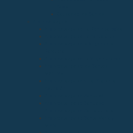
Social
Causas de los Santos
Arciprestazgos
Arciprestazgo de La Bien Aparecida
Arciprestazgo de La Santa Cruz
Arciprestazgo de la Virgen de la
Barquera
Arciprestazgo de La Virgen Grande
Arciprestazgo de los Santos
Mártires
Arciprestazgo de Ntra. Sra. de la
Asunción
Arciprestazgo de San José
Arciprestazgo de San José
Arciprestazgo de Santa Juliana
Arciprestazgo de Santa María y
Miera
Arciprestazgo Ntra. Sra. de