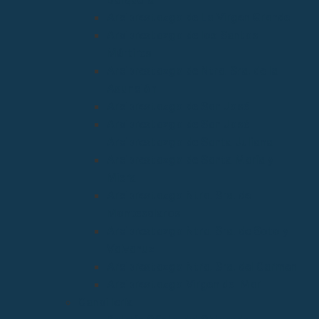
Arciprestazgo de La Virgen Grande
Arciprestazgo de los Santos
Mártires
Arciprestazgo de Ntra. Sra. de la
Asunción
Arciprestazgo de San José
Arciprestazgo de San José
Arciprestazgo de Santa Juliana
Arciprestazgo de Santa María y
Miera
Arciprestazgo Ntra. Sra. de
Montesclaros
Arciprestazgo Ntra. Sra. de Soto y
Valvanuz
Arciprestazgo Ntra. Sra. del Carmen
Arciprestazgo Virgen del Mar
Cancillería