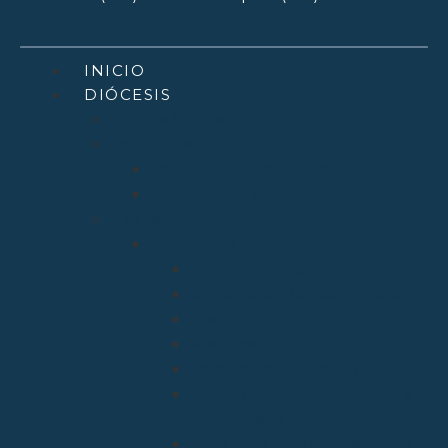
INICIO
DIÓCESIS
Quiénes Somos
Santuarios
Santo Toribio de Liébana
Bien Aparecida
Vicarías
Evangelización
Apostolado Seglar
Catequesis y Catecumenado
Enseñanza
Misiones
Delegación de Familia y Vida
Pastoral Juvenil, Vocacional y
Universitaria
Relaciones Interconfesionales