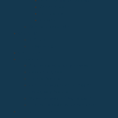
Boletín Oficial del Obispado
Cementerios
Formularios
Glosario
Seminario de Corbán
OBISPO
D. Arturo
Episcopologio
CATEDRAL
SERVICIOS
Archivo Catedralicio y Diocesano
Casa de la Iglesia
Librería Pastoral
Centro Diocesano de Formación
Teológica y Pastoral
Museo Diocesano “Regina Cœli”
Tribunal Eclesiástico de Santander
TRANSPARENCIA
Normativa