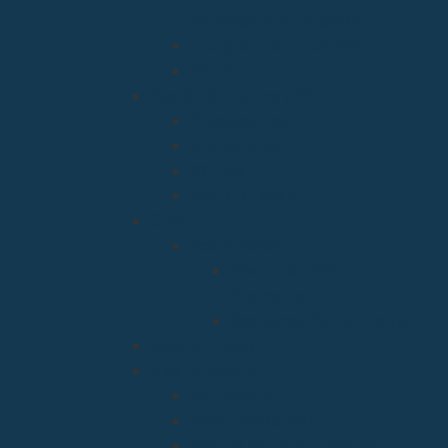
y diálogo Interreligioso
Liturgia y Espiritualidad
Sínodo
Acción Caritativa y Social
Discapacidad
Migraciones
Cáritas
Pastoral social
Clero
Residencias
Residencia Bien
Aparecida
Residencia Santa Marta
Vicaria Judicial
Vicaría General
Patrimonio
Vida Consagrada
Medios de Comunicación