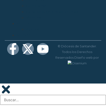
Compliance
Canal de sugerencias y quejas
Menores
MEDIOS
Agenda
MENORES
© Diócesis de Santander.
Todos los Derechos
Reservados
Diseño web
por
Disenium