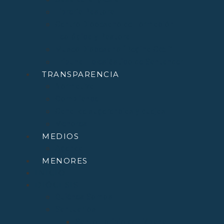
Librería Pastoral
Centro Diocesano de Formación
Teológica y Pastoral
Museo Diocesano “Regina Cœli”
Tribunal Eclesiástico de Santander
TRANSPARENCIA
Normativa
Compliance
Canal de sugerencias y quejas
Menores
MEDIOS
Agenda
MENORES
INICIO
DIÓCESIS
Quiénes Somos
Santuarios
Santo Toribio de Liébana