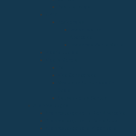
Pastoral social
Clero
Residencias
Residencia Bien
Aparecida
Residencia Santa Marta
Vicaria Judicial
Vicaría General
Patrimonio
Vida Consagrada
Medios de Comunicación
Social
Causas de los Santos
Arciprestazgos
Arciprestazgo de La Bien Aparecida
Arciprestazgo de La Santa Cruz
Arciprestazgo de la Virgen de la
Barquera