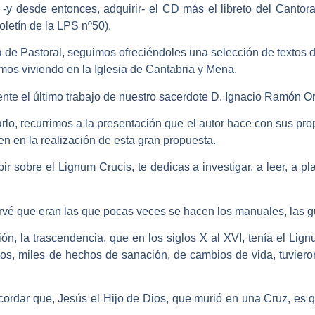
-y desde entonces, adquirir- el CD más el libreto del Cantora
letín de la LPS nº50).
ía de Pastoral, seguimos ofreciéndoles una selección de textos 
mos viviendo en la Iglesia de Cantabria y Mena.
nte el último trabajo de nuestro sacerdote D. Ignacio Ramón 
rlo, recurrimos a la presentación que el autor hace con sus p
en en la realización de esta gran propuesta.
 sobre el Lignum Crucis, te dedicas a investigar, a leer, a plan
vé que eran las que pocas veces se hacen los manuales, las g
ión, la trascendencia, que en los siglos X al XVI, tenía el Lig
s, miles de hechos de sanación, de cambios de vida, tuviero
recordar que, Jesús el Hijo de Dios, que murió en una Cruz, es