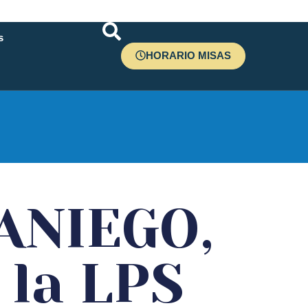
s
HORARIO MISAS
r
ANIEGO,
 la LPS