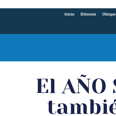
Inicio
Diócesis
Obispo
Diócesis d
El AÑO
tambié