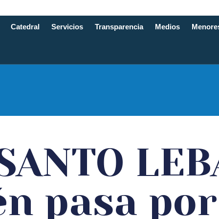
Catedral
Servicios
Transparencia
Medios
Menore
e Santande
 SANTO LEB
n pasa por