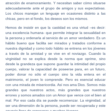
atracción de enamoramiento. Y
necesitan saber cómo situarse
adecuadamente ante el grupo de amigos y sus expectativas.
Los chicos manejan un lenguaje en ocasiones distinto a las
chicas, pero en el fondo, los deseos son los mismos.
Hemos de insistir en que la castidad es una virtud
–es decir:
una excelencia humana- que permite
integrar la sexualidad en
la persona y ordenarla al servicio de un amor verdadero
. Es un
hábito bueno que facilita ser mirados y tratados conforme a
nuestra dignidad y como todo hábito se entrena en los jóvenes
a través de la amistad y se vive en el noviazgo. Cuando
la
virginidad no se explica desde la norma que oprime, sino
desde la grandeza que supone guardar la intimidad
del propio
cuerpo, valorar la capacidad de poseerse para, en un futuro,
poder donar no sólo el cuerpo sino la vida entera en el
matrimonio, el joven lo comprende. Pero es esencial educar
con una mirada de misericordia. Así nos ama Dios
.
Somos más
grandes que nuestros actos, más grandes que nuestros
errores
y somos amados con un Amor que vence con el bien al
mal. Por eso cada día se puede recomenzar. La virginidad, al
ser una dimensión de la persona, puede ser recuperada y este
anuncio llena de esperanza a muchos jóvenes.