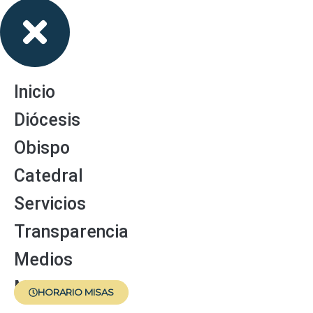
Inicio
Diócesis
Obispo
Catedral
Servicios
Transparencia
Medios
Menores
HORARIO MISAS