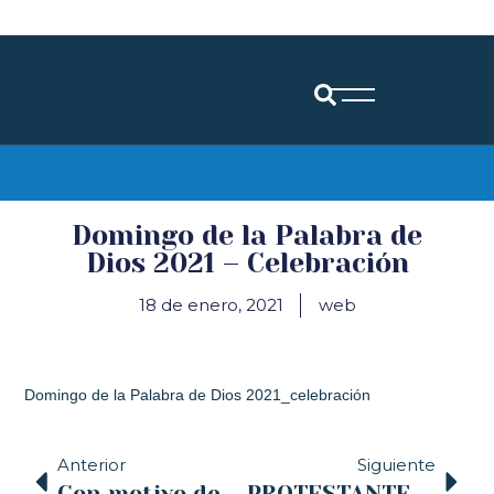
Diócesis de Santander
Domingo de la Palabra de
Dios 2021 – Celebración
18 de enero, 2021
web
Domingo de la Palabra de Dios 2021_celebración
Anterior
Siguiente
Con motivo de San Antón se bendijeron mascotas en las iglesias de Sámano y Castro Urdiales
PROTESTANTES Y CATÓLICOS CELEBRARÁN JUNTOS EL DIA 20, UN CULTO EN LA IGLESIA EVANGÉLICA NUEVA VIDA DE PEÑACASTILLO