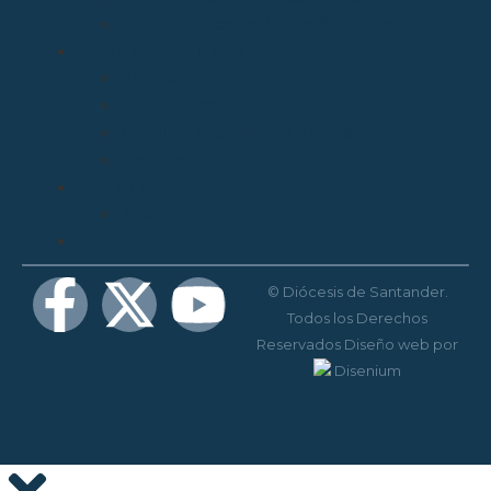
Tribunal Eclesiástico de Santander
TRANSPARENCIA
Normativa
Compliance
Canal de sugerencias y quejas
Menores
MEDIOS
Agenda
MENORES
© Diócesis de Santander.
Todos los Derechos
Reservados
Diseño web
por
Disenium