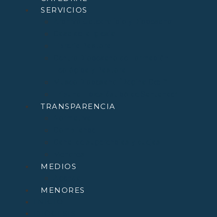
SERVICIOS
Archivo Catedralicio y Diocesano
Casa de la Iglesia
Librería Pastoral
Centro Diocesano de Formación
Teológica y Pastoral
Museo Diocesano “Regina Cœli”
Tribunal Eclesiástico de Santander
TRANSPARENCIA
Normativa
Compliance
Canal de sugerencias y quejas
Menores
MEDIOS
Agenda
MENORES
INICIO
DIÓCESIS