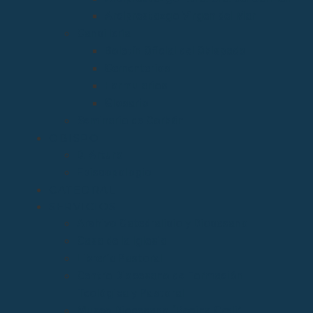
Arciprestazgo Virgen del Mar
Cancillería
Boletín Oficial del Obispado
Cementerios
Formularios
Glosario
Seminario de Corbán
OBISPO
D. Arturo
Episcopologio
CATEDRAL
SERVICIOS
Archivo Catedralicio y Diocesano
Casa de la Iglesia
Librería Pastoral
Centro Diocesano de Formación
Teológica y Pastoral
Museo Diocesano “Regina Cœli”