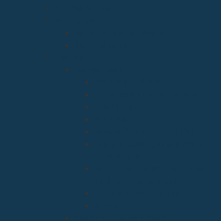
Quiénes Somos
Santuarios
Santo Toribio de Liébana
Bien Aparecida
Vicarías
Evangelización
Apostolado Seglar
Catequesis y Catecumenado
Enseñanza
Misiones
Delegación de Familia y Vida
Pastoral Juvenil, Vocacional y
Universitaria
Relaciones Interconfesionales
y diálogo Interreligioso
Liturgia y Espiritualidad
Sínodo
Acción Caritativa y Social