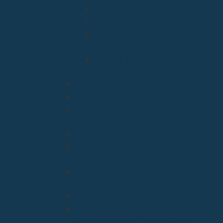
Patrimonio
Vida Consagrada
Medios de Comunicación
Social
Causas de los Santos
Arciprestazgos
Arciprestazgo de La Bien Aparecida
Arciprestazgo de La Santa Cruz
Arciprestazgo de la Virgen de la
Barquera
Arciprestazgo de La Virgen Grande
Arciprestazgo de los Santos
Mártires
Arciprestazgo de Ntra. Sra. de la
Asunción
Arciprestazgo de San José
Arciprestazgo de San José
Arciprestazgo de Santa Juliana