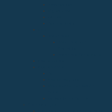
Discapacidad
Migraciones
Cáritas
Pastoral social
Clero
Residencias
Residencia Bien
Aparecida
Residencia Santa Marta
Vicaria Judicial
Vicaría General
Patrimonio
Vida Consagrada
Medios de Comunicación
Social
Causas de los Santos
Arciprestazgos
Arciprestazgo de La Bien Aparecida