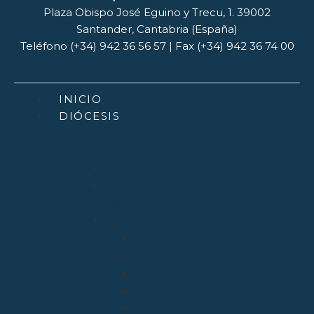
Plaza Obispo José Eguino y Trecu, 1. 39002
Santander, Cantabria (España)
Teléfono (+34) 942 36 56 57 | Fax (+34) 942 36 74 00
INICIO
DIÓCESIS
Quiénes Somos
Santuarios
Santo Toribio de Liébana
Bien Aparecida
Vicarías
Evangelización
Apostolado Seglar
Catequesis y Catecumenado
Enseñanza
Misiones
Delegación de Familia y Vida