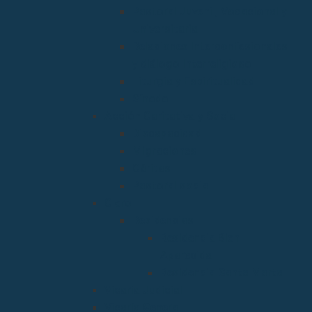
Pastoral Juvenil, Vocacional y
Universitaria
Relaciones Interconfesionales
y diálogo Interreligioso
Liturgia y Espiritualidad
Sínodo
Acción Caritativa y Social
Discapacidad
Migraciones
Cáritas
Pastoral social
Clero
Residencias
Residencia Bien
Aparecida
Residencia Santa Marta
Vicaria Judicial
Vicaría General