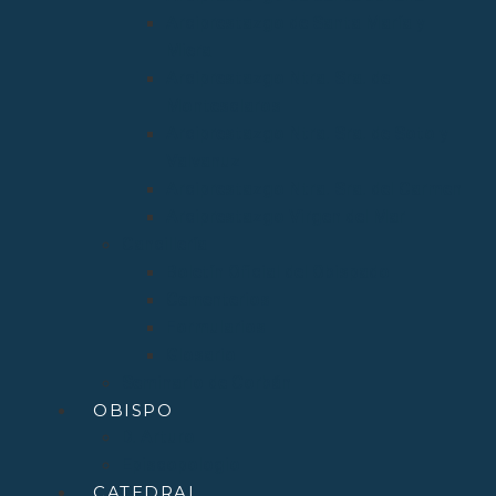
Arciprestazgo de Santa María y
Miera
Arciprestazgo Ntra. Sra. de
Montesclaros
Arciprestazgo Ntra. Sra. de Soto y
Valvanuz
Arciprestazgo Ntra. Sra. del Carmen
Arciprestazgo Virgen del Mar
Cancillería
Boletín Oficial del Obispado
Cementerios
Formularios
Glosario
Seminario de Corbán
OBISPO
D. Arturo
Episcopologio
CATEDRAL