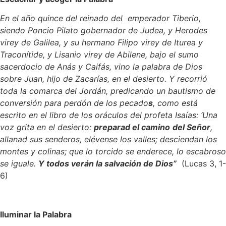
En el año quince del reinado del emperador Tiberio,
siendo Poncio Pilato gobernador de Judea, y Herodes
virey de Galilea, y su hermano Filipo virey de Iturea y
Traconítide, y Lisanio virey de Abilene, bajo el sumo
sacerdocio de Anás y Caifás, vino la palabra de Dios
sobre Juan, hijo de Zacarías, en el desierto. Y recorrió
toda la comarca del Jordán, predicando un bautismo de
conversión para perdón de los pecado
s
, como está
escrito en el libro de los oráculos del profeta Isaías: ‘Una
voz grita en el desierto:
preparad el camino
del Señor
,
allanad sus senderos, elévense los valles; desciendan los
montes y colinas; que lo torcido se enderece, lo escabroso
se iguale.
Y todos verán la salvación de Dios”
(Lucas 3, 1-
6)
Iluminar la Palabra