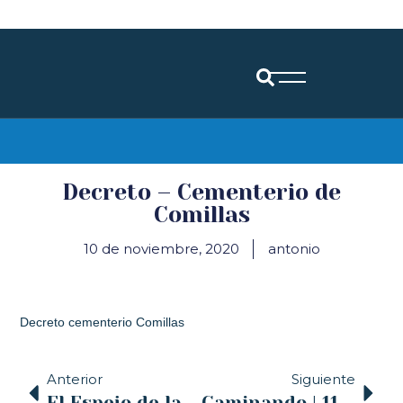
Diócesis de Santander
Decreto – Cementerio de
Comillas
10 de noviembre, 2020
antonio
Decreto cementerio Comillas
Anterior
Siguiente
El Espejo de la Iglesia – COPE – 06/11/2020
Caminando | 11.11.2020