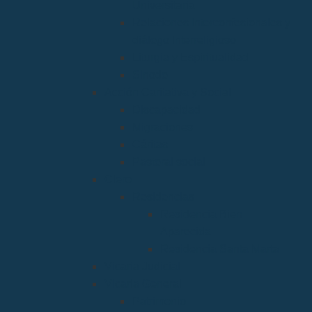
Universitaria
Relaciones Interconfesionales y
diálogo Interreligioso
Liturgia y Espiritualidad
Sínodo
Acción Caritativa y Social
Discapacidad
Migraciones
Cáritas
Pastoral social
Clero
Residencias
Residencia Bien
Aparecida
Residencia Santa Marta
Vicaria Judicial
Vicaría General
Patrimonio