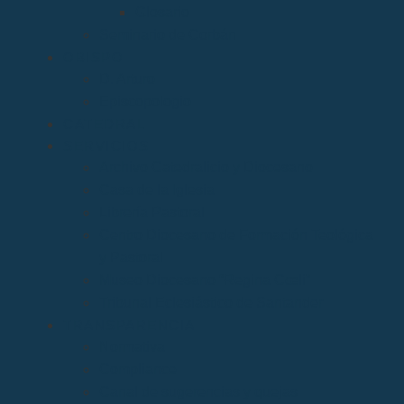
Glosario
Seminario de Corbán
OBISPO
D. Arturo
Episcopologio
CATEDRAL
SERVICIOS
Archivo Catedralicio y Diocesano
Casa de la Iglesia
Librería Pastoral
Centro Diocesano de Formación Teológica
y Pastoral
Museo Diocesano “Regina Cœli”
Tribunal Eclesiástico de Santander
TRANSPARENCIA
Normativa
Compliance
Canal de sugerencias y quejas