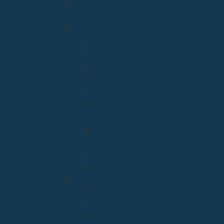
Bien Aparecida
Vicarías
Evangelización
Apostolado Seglar
Catequesis y Catecumenado
Enseñanza
Misiones
Delegación de Familia y Vida
Pastoral Juvenil, Vocacional y
Universitaria
Relaciones Interconfesionales y
diálogo Interreligioso
Liturgia y Espiritualidad
Sínodo
Acción Caritativa y Social
Discapacidad
Migraciones
Cáritas