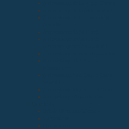
Arciprestazgo de La Virgen Grande
Arciprestazgo de los Santos Mártires
Arciprestazgo de Ntra. Sra. de la
Asunción
Arciprestazgo de San José
Arciprestazgo de San José
Arciprestazgo de Santa Juliana
Arciprestazgo de Santa María y Miera
Arciprestazgo Ntra. Sra. de
Montesclaros
Arciprestazgo Ntra. Sra. de Soto y
Valvanuz
Arciprestazgo Ntra. Sra. del Carmen
Arciprestazgo Virgen del Mar
Cancillería
Boletín Oficial del Obispado
Cementerios
Formularios