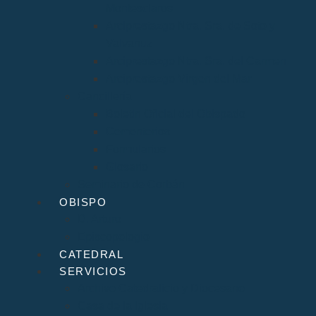
Montesclaros
Arciprestazgo Ntra. Sra. de Soto y
Valvanuz
Arciprestazgo Ntra. Sra. del Carmen
Arciprestazgo Virgen del Mar
Cancillería
Boletín Oficial del Obispado
Cementerios
Formularios
Glosario
Seminario de Corbán
OBISPO
D. Arturo
Episcopologio
CATEDRAL
SERVICIOS
Archivo Catedralicio y Diocesano
Casa de la Iglesia