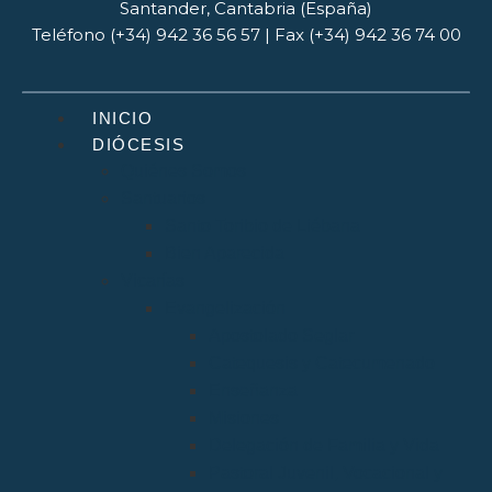
Santander, Cantabria (España)
Teléfono (+34) 942 36 56 57 | Fax (+34) 942 36 74 00
INICIO
DIÓCESIS
Quiénes Somos
Santuarios
Santo Toribio de Liébana
Bien Aparecida
Vicarías
Evangelización
Apostolado Seglar
Catequesis y Catecumenado
Enseñanza
Misiones
Delegación de Familia y Vida
Pastoral Juvenil, Vocacional y