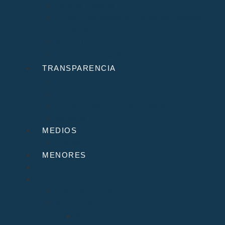
Librería Pastoral
Centro Diocesano de Formación Teológica
y Pastoral
Museo Diocesano “Regina Cœli”
Tribunal Eclesiástico de Santander
TRANSPARENCIA
Normativa
Compliance
Canal de sugerencias y quejas
Menores
MEDIOS
Agenda
MENORES
INICIO
DIÓCESIS
Quiénes Somos
Santuarios
Santo Toribio de Liébana