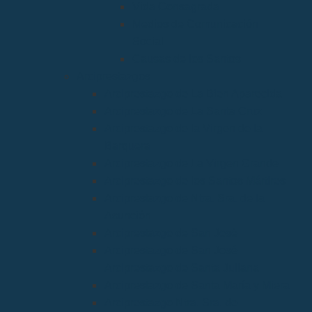
Vida Consagrada
Medios de Comunicación
Social
Causas de los Santos
Arciprestazgos
Arciprestazgo de La Bien Aparecida
Arciprestazgo de La Santa Cruz
Arciprestazgo de la Virgen de la
Barquera
Arciprestazgo de La Virgen Grande
Arciprestazgo de los Santos Mártires
Arciprestazgo de Ntra. Sra. de la
Asunción
Arciprestazgo de San José
Arciprestazgo de San José
Arciprestazgo de Santa Juliana
Arciprestazgo de Santa María y Miera
Arciprestazgo Ntra. Sra. de