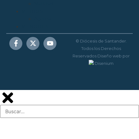
Menores
MEDIOS
Agenda
MENORES
© Diócesis de Santander.
Todos los Derechos
Reservados
Diseño web
por
Disenium