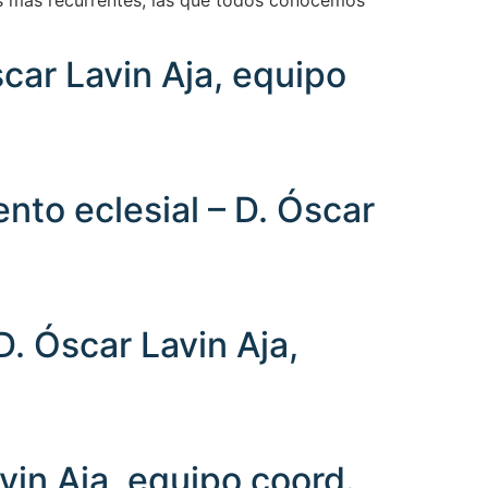
las más recurrentes, las que todos conocemos
car Lavin Aja, equipo
nto eclesial – D. Óscar
. Óscar Lavin Aja,
vin Aja, equipo coord.