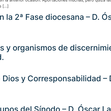
n en la anterior ocasión. Aportaciones muchas, pero quizá 
s […]
n la 2ª Fase diocesana – D. Ós
os y organismos de discernimie
d.
 Dios y Corresponsabilidad – D
rupos del Sínodo – D. Óscar La