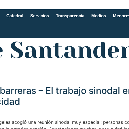
Catedral
Servicios
Transparencia
Medios
Menore
e Santande
arreras – El trabajo sinodal e
cidad
geles acogió una reunión sinodal muy especial: personas c