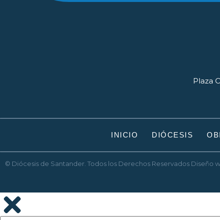
Plaza O
INICIO
DIÓCESIS
OB
© Diócesis de Santander. Todos los Derechos Reservados
Diseño 