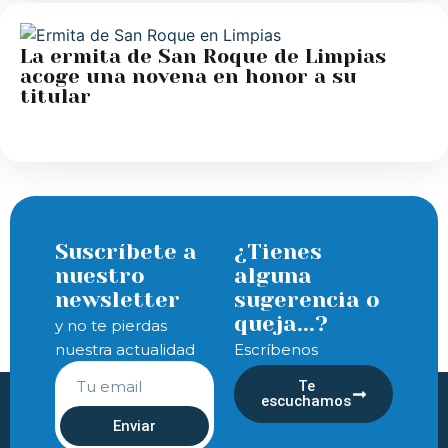
La ermita de San Roque de Limpias
acoge una novena en honor a su
titular
Suscríbete a
¿Tienes
nuestro
alguna
newsletter
sugerencia o
queja...?
y no te pierdas
nuestra actualidad
Escríbenos
Te
escuchamos
Enviar