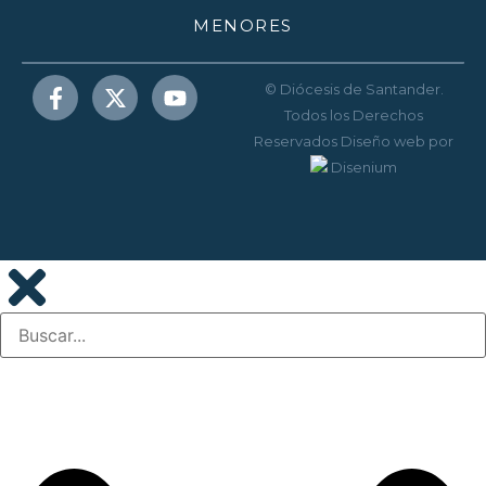
MENORES
© Diócesis de Santander.
Todos los Derechos
Reservados
Diseño web
por
Disenium