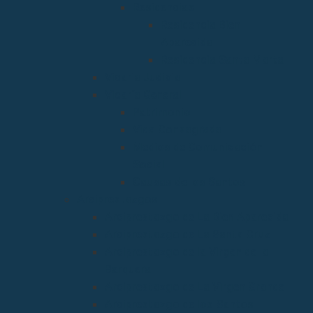
Residencias
Residencia Bien
Aparecida
Residencia Santa Marta
Vicaria Judicial
Vicaría General
Patrimonio
Vida Consagrada
Medios de Comunicación
Social
Causas de los Santos
Arciprestazgos
Arciprestazgo de La Bien Aparecida
Arciprestazgo de La Santa Cruz
Arciprestazgo de la Virgen de la
Barquera
Arciprestazgo de La Virgen Grande
Arciprestazgo de los Santos