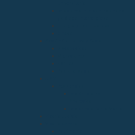
Universitaria
Relaciones Interconfesionales
y diálogo Interreligioso
Liturgia y Espiritualidad
Sínodo
Acción Caritativa y Social
Discapacidad
Migraciones
Cáritas
Pastoral social
Clero
Residencias
Residencia Bien
Aparecida
Residencia Santa Marta
Vicaria Judicial
Vicaría General
Patrimonio