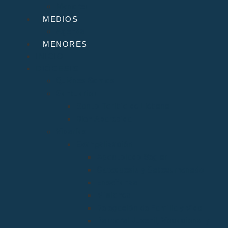
Menores
MEDIOS
Agenda
MENORES
INICIO
DIÓCESIS
Quiénes Somos
Santuarios
Santo Toribio de Liébana
Bien Aparecida
Vicarías
Evangelización
Apostolado Seglar
Catequesis y Catecumenado
Enseñanza
Misiones
Delegación de Familia y Vida
Pastoral Juvenil, Vocacional y