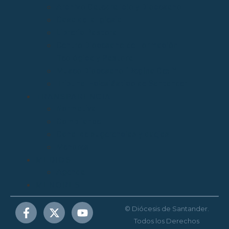
Archivo Catedralicio y Diocesano
Casa de la Iglesia
Librería Pastoral
Centro Diocesano de Formación
Teológica y Pastoral
Museo Diocesano “Regina Cœli”
Tribunal Eclesiástico de Santander
TRANSPARENCIA
Normativa
Compliance
Canal de sugerencias y quejas
Menores
MEDIOS
Agenda
MENORES
© Diócesis de Santander.
Todos los Derechos