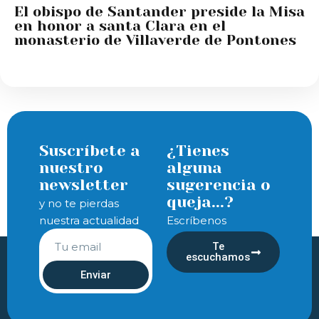
El obispo de Santander preside la Misa
en honor a santa Clara en el
monasterio de Villaverde de Pontones
Suscríbete a
¿Tienes
nuestro
alguna
newsletter
sugerencia o
queja...?
y no te pierdas
nuestra actualidad
Escríbenos
Te
escuchamos
Enviar