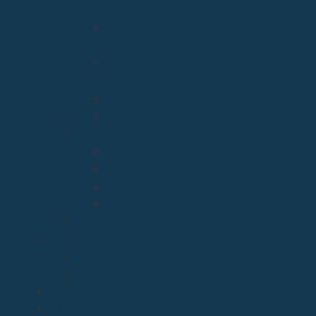
Miera
Arciprestazgo Ntra. Sra. de
Montesclaros
Arciprestazgo Ntra. Sra. de Soto y
Valvanuz
Arciprestazgo Ntra. Sra. del Carmen
Arciprestazgo Virgen del Mar
Cancillería
Boletín Oficial del Obispado
Cementerios
Formularios
Glosario
Seminario de Corbán
OBISPO
D. Arturo
Episcopologio
CATEDRAL
SERVICIOS