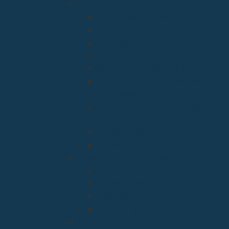
Evangelización
Apostolado Seglar
Catequesis y Catecumenado
Enseñanza
Misiones
Delegación de Familia y Vida
Pastoral Juvenil, Vocacional y
Universitaria
Relaciones Interconfesionales
y diálogo Interreligioso
Liturgia y Espiritualidad
Sínodo
Acción Caritativa y Social
Discapacidad
Migraciones
Cáritas
Pastoral social
Clero