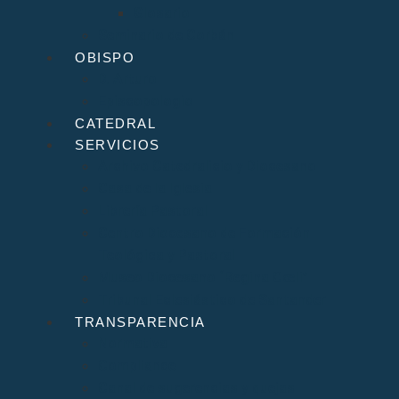
Glosario
Seminario de Corbán
OBISPO
D. Arturo
Episcopologio
CATEDRAL
SERVICIOS
Archivo Catedralicio y Diocesano
Casa de la Iglesia
Librería Pastoral
Centro Diocesano de Formación
Teológica y Pastoral
Museo Diocesano “Regina Cœli”
Tribunal Eclesiástico de Santander
TRANSPARENCIA
Normativa
Compliance
Canal de sugerencias y quejas