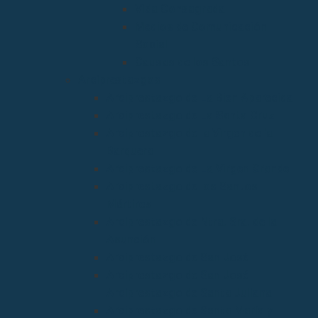
Vida Consagrada
Medios de Comunicación
Social
Causas de los Santos
Arciprestazgos
Arciprestazgo de La Bien Aparecida
Arciprestazgo de La Santa Cruz
Arciprestazgo de la Virgen de la
Barquera
Arciprestazgo de La Virgen Grande
Arciprestazgo de los Santos
Mártires
Arciprestazgo de Ntra. Sra. de la
Asunción
Arciprestazgo de San José
Arciprestazgo de San José
Arciprestazgo de Santa Juliana
Arciprestazgo de Santa María y