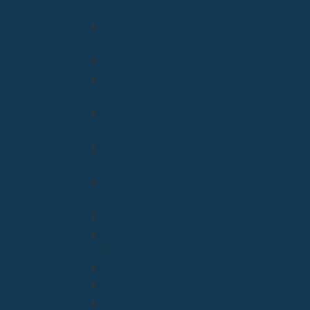
Mártires
Arciprestazgo de Ntra. Sra. de la
Asunción
Arciprestazgo de San José
Arciprestazgo de San José
Arciprestazgo de Santa Juliana
Arciprestazgo de Santa María y
Miera
Arciprestazgo Ntra. Sra. de
Montesclaros
Arciprestazgo Ntra. Sra. de Soto y
Valvanuz
Arciprestazgo Ntra. Sra. del Carmen
Arciprestazgo Virgen del Mar
Cancillería
Boletín Oficial del Obispado
Cementerios
Formularios