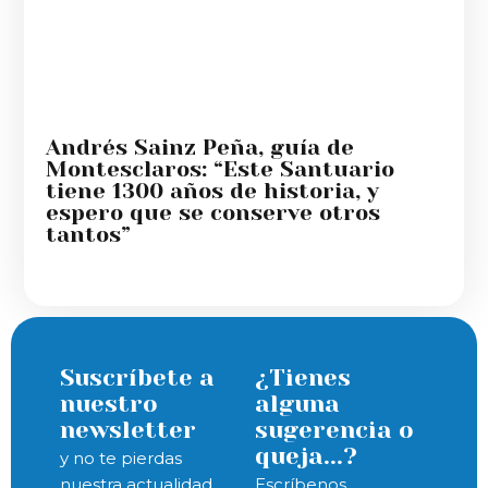
Andrés Sainz Peña, guía de
Montesclaros: “Este Santuario
tiene 1300 años de historia, y
espero que se conserve otros
tantos”
Suscríbete a
¿Tienes
nuestro
alguna
newsletter
sugerencia o
queja...?
y no te pierdas
nuestra actualidad
Escríbenos