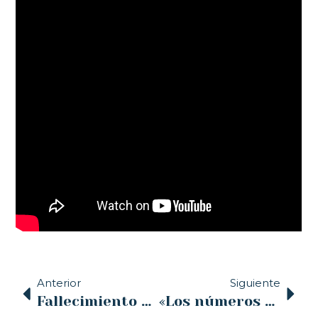
Anterior
Siguiente
Fallecimiento del Rvdo. Sr. D. Ángel Pacheco Pérez
«Los números son para dar vida» – Día de la Iglesia Diocesana 2024