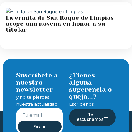
La ermita de San Roque de Limpias
acoge una novena en honor a su
titular
Suscríbete a
¿Tienes
nuestro
alguna
newsletter
sugerencia o
queja...?
y no te pierdas
nuestra actualidad
Escríbenos
Te
escuchamos
Enviar