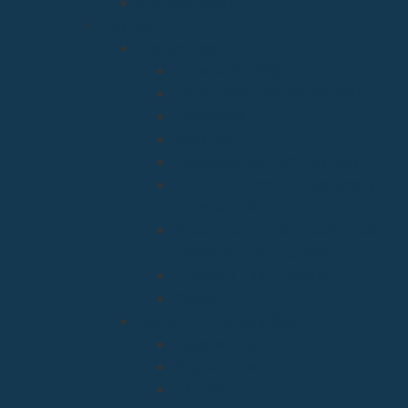
Bien Aparecida
Vicarías
Evangelización
Apostolado Seglar
Catequesis y Catecumenado
Enseñanza
Misiones
Delegación de Familia y Vida
Pastoral Juvenil, Vocacional y
Universitaria
Relaciones Interconfesionales
y diálogo Interreligioso
Liturgia y Espiritualidad
Sínodo
Acción Caritativa y Social
Discapacidad
Migraciones
Cáritas