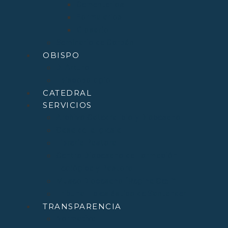
Cementerios
Formularios
Glosario
Seminario de Corbán
OBISPO
D. Arturo
Episcopologio
CATEDRAL
SERVICIOS
Archivo Catedralicio y Diocesano
Casa de la Iglesia
Librería Pastoral
Centro Diocesano de Formación
Teológica y Pastoral
Museo Diocesano “Regina Cœli”
Tribunal Eclesiástico de Santander
TRANSPARENCIA
Normativa