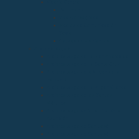
Vicaría General
Patrimonio
Vida Consagrada
Medios de Comunicación
Social
Causas de los Santos
Arciprestazgos
Arciprestazgo de La Bien Aparecida
Arciprestazgo de La Santa Cruz
Arciprestazgo de la Virgen de la
Barquera
Arciprestazgo de La Virgen Grande
Arciprestazgo de los Santos
Mártires
Arciprestazgo de Ntra. Sra. de la
Asunción
Arciprestazgo de San José
Arciprestazgo de San José