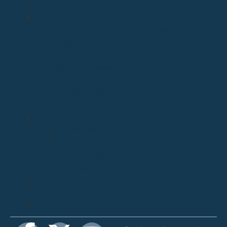
CATEDRAL
SERVICIOS
Archivo Catedralicio y Diocesano
Casa de la Iglesia
Librería Pastoral
Centro Diocesano de Formación
Teológica y Pastoral
Museo Diocesano “Regina Cœli”
Tribunal Eclesiástico de Santander
TRANSPARENCIA
Normativa
Compliance
Canal de sugerencias y quejas
Menores
MEDIOS
Agenda
MENORES