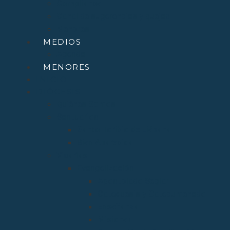
Compliance
Canal de sugerencias y quejas
Menores
MEDIOS
Agenda
MENORES
INICIO
DIÓCESIS
Quiénes Somos
Santuarios
Santo Toribio de Liébana
Bien Aparecida
Vicarías
Evangelización
Apostolado Seglar
Catequesis y Catecumenado
Enseñanza
Misiones