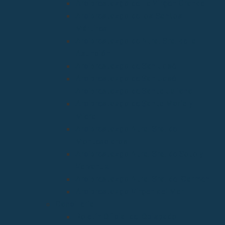
Arciprestazgo de La Virgen Grande
Arciprestazgo de los Santos
Mártires
Arciprestazgo de Ntra. Sra. de la
Asunción
Arciprestazgo de San José
Arciprestazgo de San José
Arciprestazgo de Santa Juliana
Arciprestazgo de Santa María y
Miera
Arciprestazgo Ntra. Sra. de
Montesclaros
Arciprestazgo Ntra. Sra. de Soto y
Valvanuz
Arciprestazgo Ntra. Sra. del Carmen
Arciprestazgo Virgen del Mar
Cancillería
Boletín Oficial del Obispado