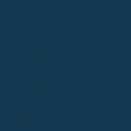
Arciprestazgo de Santa Juliana
Arciprestazgo de Santa María y
Miera
Arciprestazgo Ntra. Sra. de
Montesclaros
Arciprestazgo Ntra. Sra. de Soto y
Valvanuz
Arciprestazgo Ntra. Sra. del Carmen
Arciprestazgo Virgen del Mar
Cancillería
Boletín Oficial del Obispado
Cementerios
Formularios
Glosario
Seminario de Corbán
OBISPO
D. Arturo
Episcopologio