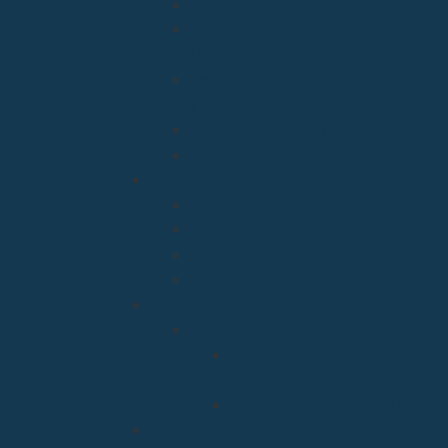
Delegación de Familia y Vida
Pastoral Juvenil, Vocacional y
Universitaria
Relaciones Interconfesionales
y diálogo Interreligioso
Liturgia y Espiritualidad
Sínodo
Acción Caritativa y Social
Discapacidad
Migraciones
Cáritas
Pastoral social
Clero
Residencias
Residencia Bien
Aparecida
Residencia Santa Marta
Vicaria Judicial