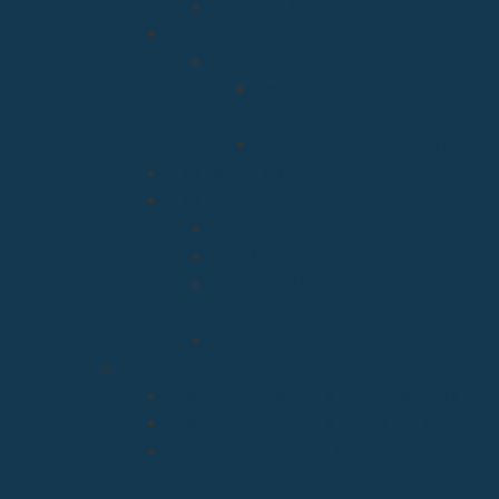
Pastoral social
Clero
Residencias
Residencia Bien
Aparecida
Residencia Santa Marta
Vicaria Judicial
Vicaría General
Patrimonio
Vida Consagrada
Medios de Comunicación
Social
Causas de los Santos
Arciprestazgos
Arciprestazgo de La Bien Aparecida
Arciprestazgo de La Santa Cruz
Arciprestazgo de la Virgen de la
Barquera