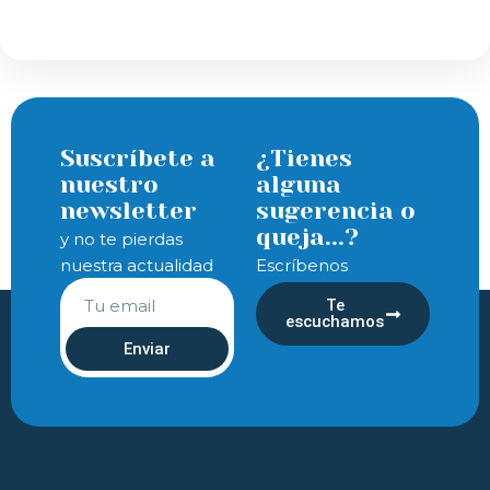
Suscríbete a
¿Tienes
nuestro
alguna
newsletter
sugerencia o
queja...?
y no te pierdas
nuestra actualidad
Escríbenos
Te
escuchamos
Enviar