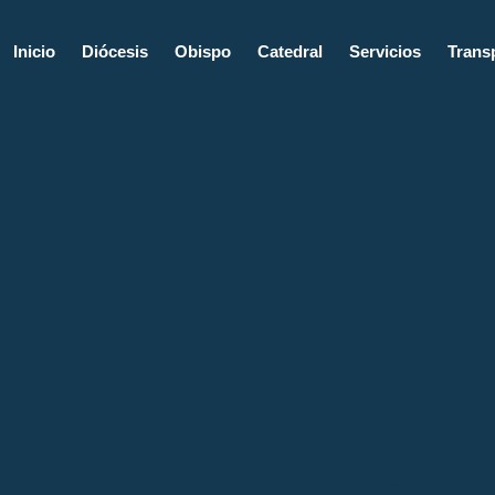
Ir
al
Inicio
Diócesis
Obispo
Catedral
Servicios
Trans
contenido