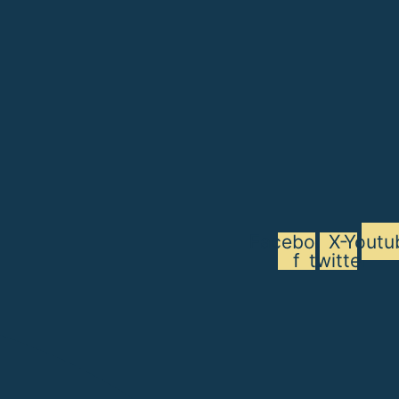
Facebook-
X-
Youtu
f
twitter