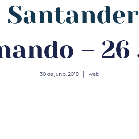
e Santander
nando – 26 
30 de junio, 2018
web