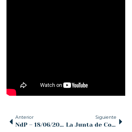
Anterior
Siguiente
NdP – 18/06/2019 – Delegación episcopal para la protección de menores y acompañamiento a las víctimas
La Junta de Cofradías invita a participar activamente este domingo 23 en la festividad del Corpus