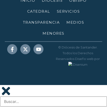
INICIO
DIÓCESIS
OBISPO
CATEDRAL
SERVICIOS
TRANSPARENCIA
MEDIOS
MENORES
© Diócesis de Santander.
Todos los Derechos
Reservados
Diseño web
por
Disenium