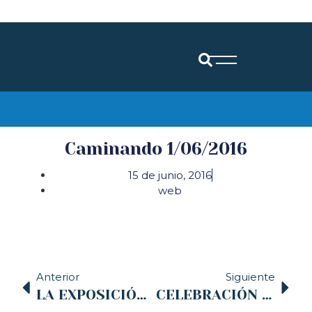
Diócesis de Santander
Caminando 1/06/2016
15 de junio, 2016
web
Anterior
Siguiente
LA EXPOSICIÓN ITINERANTE “50 MIRADAS COMPROMETIDAS” DE CARITAS DIOCESANA DE SANTANDER, EN TORRELAVEGA.
CELEBRACIÓN DEL JUBILEO DE LA MISERICORDIA DE LOS ENFERMOS EN NUESTRA DIÓCESIS DE SANTANDER