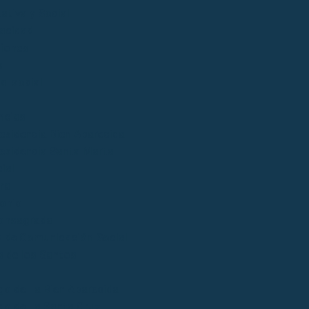
ativa y Social
acidad
iones
s
al social
ncias
esidencia Bien Aparecida
esidencia Santa Marta
ial
ral
onio
onsagrada
 de Comunicación Social
 de los Santos
go de La Bien Aparecida
go de La Santa Cruz