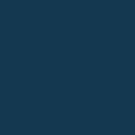
cio y Diocesano
 de Formación Teológica y Pastoral
“Regina Cœli”
tico de Santander
ias y quejas