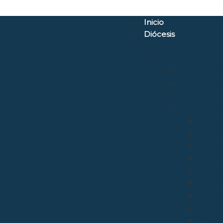
Inicio
Diócesis
Quiénes Somos
Santuarios
Santo Torib
Bien Aparec
Vicarías
Evangelizac
Aposto
Catequ
Enseñ
Mision
Delega
Pastora
Relaci
Liturgi
Sínod