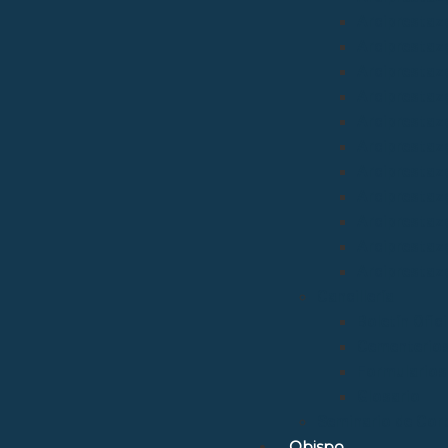
Arciprestazg
Arciprestaz
Arciprestaz
Arciprestazg
Arciprestaz
Arciprestaz
Arciprestaz
Arciprestaz
Arciprestazg
Arciprestaz
Arciprestaz
Cancillería
Boletín Ofic
Cementerio
Formularios
Glosario
Seminario de Cor
Obispo