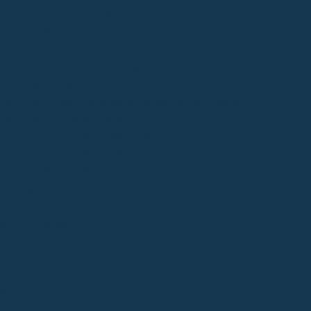
o de la Virgen de la Barquera
go de La Virgen Grande
go de los Santos Mártires
o de Ntra. Sra. de la Asunción
go de San José
go de San José Arciprestazgo de Santa Juliana
go de Santa María y Miera
go Ntra. Sra. de Montesclaros
o Ntra. Sra. de Soto y Valvanuz
go Ntra. Sra. del Carmen
go Virgen del Mar
ial del Obispado
s
bán