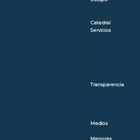
D. Arturo
Episcopologio
Catedral
Servicios
Archivo Catedrali
Casa de la Iglesia
Librería Pastoral
Centro Diocesano
Museo Diocesano 
Tribunal Eclesiás
Transparencia
Normativa
Compliance
Canal de sugerenc
Menores
Medios
Agenda
Menores