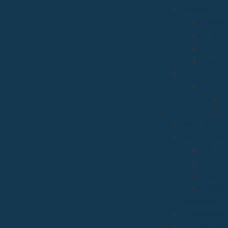
Acción Carit
Discap
Migrac
Cárita
Pastor
Clero
Reside
R
R
Vicaria Judic
Vicaría Gene
Patrim
Vida C
Medios
Causas
Arciprestazgos
Arciprestaz
Arciprestaz