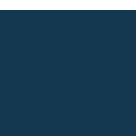
io de Liébana
ida
ión
lado Seglar
esis y Catecumenado
anza
es
ción de Familia y Vida
l Juvenil, Vocacional y Universitaria
ones Interconfesionales y diálogo Interreligioso
a y Espiritualidad
o