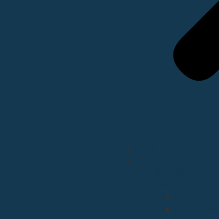
Inicio
Diócesis
Quiénes Somos
Santuarios
Santo Torib
Bien Aparec