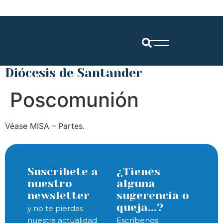
Diócesis de Santander
Poscomunión
Véase MISA – Partes.
Suscríbete a
¿Tienes
nuestro
alguna
newsletter
sugerencia o
queja...?
y no te pierdas
nuestra actualidad
Escríbenos