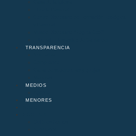
Casa de la Iglesia
Librería Pastoral
Centro Diocesano de Formación Teológica
y Pastoral
Museo Diocesano “Regina Cœli”
Tribunal Eclesiástico de Santander
TRANSPARENCIA
Normativa
Compliance
Canal de sugerencias y quejas
Menores
MEDIOS
Agenda
MENORES
INICIO
DIÓCESIS
Quiénes Somos
Santuarios