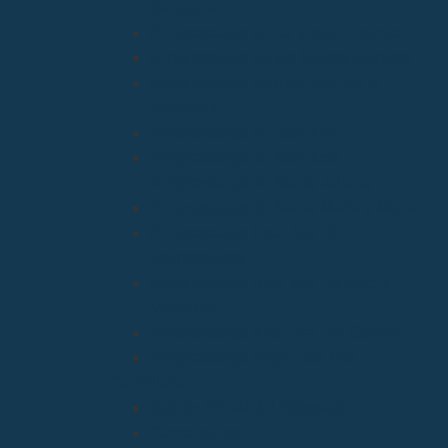
Barquera
Arciprestazgo de La Virgen Grande
Arciprestazgo de los Santos Mártires
Arciprestazgo de Ntra. Sra. de la
Asunción
Arciprestazgo de San José
Arciprestazgo de San José
Arciprestazgo de Santa Juliana
Arciprestazgo de Santa María y Miera
Arciprestazgo Ntra. Sra. de
Montesclaros
Arciprestazgo Ntra. Sra. de Soto y
Valvanuz
Arciprestazgo Ntra. Sra. del Carmen
Arciprestazgo Virgen del Mar
Cancillería
Boletín Oficial del Obispado
Cementerios