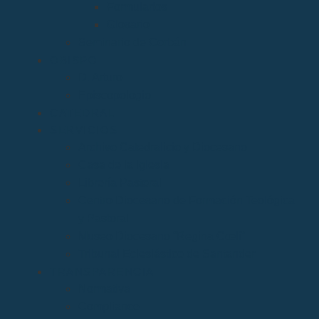
Formularios
Glosario
Seminario de Corbán
OBISPO
D. Arturo
Episcopologio
CATEDRAL
SERVICIOS
Archivo Catedralicio y Diocesano
Casa de la Iglesia
Librería Pastoral
Centro Diocesano de Formación Teológica
y Pastoral
Museo Diocesano “Regina Cœli”
Tribunal Eclesiástico de Santander
TRANSPARENCIA
Normativa
Compliance