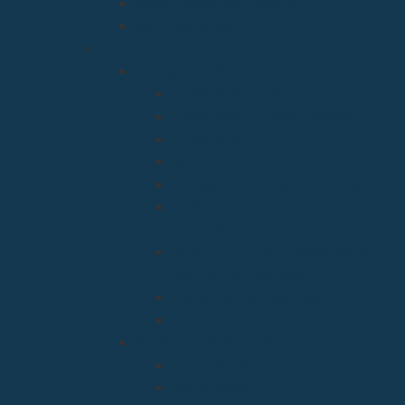
Santo Toribio de Liébana
Bien Aparecida
Vicarías
Evangelización
Apostolado Seglar
Catequesis y Catecumenado
Enseñanza
Misiones
Delegación de Familia y Vida
Pastoral Juvenil, Vocacional y
Universitaria
Relaciones Interconfesionales y
diálogo Interreligioso
Liturgia y Espiritualidad
Sínodo
Acción Caritativa y Social
Discapacidad
Migraciones