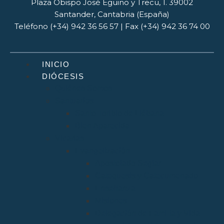
Plaza Obispo José Eguino y Trecu, 1. 39002
Santander, Cantabria (España)
Teléfono (+34) 942 36 56 57 | Fax (+34) 942 36 74 00
INICIO
DIÓCESIS
Quiénes Somos
Santuarios
Santo Toribio de Liébana
Bien Aparecida
Vicarías
Evangelización
Apostolado Seglar
Catequesis y Catecumenado
Enseñanza
Misiones
Delegación de Familia y Vida