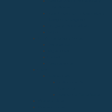
Pastoral Juvenil, Vocacional y
Universitaria
Relaciones Interconfesionales y
diálogo Interreligioso
Liturgia y Espiritualidad
Sínodo
Acción Caritativa y Social
Discapacidad
Migraciones
Cáritas
Pastoral social
Clero
Residencias
Residencia Bien
Aparecida
Residencia Santa Marta
Vicaria Judicial
Vicaría General