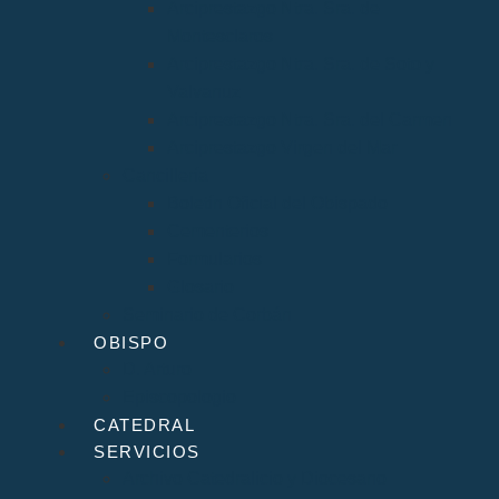
Arciprestazgo Ntra. Sra. de
Montesclaros
Arciprestazgo Ntra. Sra. de Soto y
Valvanuz
Arciprestazgo Ntra. Sra. del Carmen
Arciprestazgo Virgen del Mar
Cancillería
Boletín Oficial del Obispado
Cementerios
Formularios
Glosario
Seminario de Corbán
OBISPO
D. Arturo
Episcopologio
CATEDRAL
SERVICIOS
Archivo Catedralicio y Diocesano