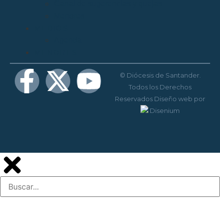
Canal de sugerencias y quejas
Menores
MEDIOS
Agenda
MENORES
© Diócesis de Santander.
Todos los Derechos
Reservados
Diseño web
por
Disenium