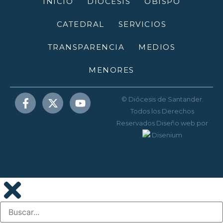
INICIO
DIÓCESIS
OBISPO
CATEDRAL
SERVICIOS
TRANSPARENCIA
MEDIOS
MENORES
© Diócesis de Santander.
Todos los Derechos
Reservados
Diseño web
por
Disenium