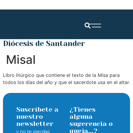
Diócesis de Santander
Misal
Libro litúrgico que contiene el texto de la Misa para
todos los días del año y que el sacerdote usa en el altar.
Suscríbete a
¿Tienes
nuestro
alguna
newsletter
sugerencia o
queja...?
y no te pierdas