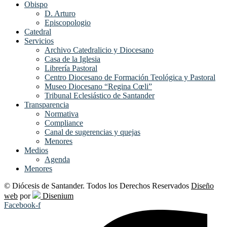
Obispo
D. Arturo
Episcopologio
Catedral
Servicios
Archivo Catedralicio y Diocesano
Casa de la Iglesia
Librería Pastoral
Centro Diocesano de Formación Teológica y Pastoral
Museo Diocesano “Regina Cœli”
Tribunal Eclesiástico de Santander
Transparencia
Normativa
Compliance
Canal de sugerencias y quejas
Menores
Medios
Agenda
Menores
© Diócesis de Santander. Todos los Derechos Reservados
Diseño
web
por
Disenium
Facebook-f