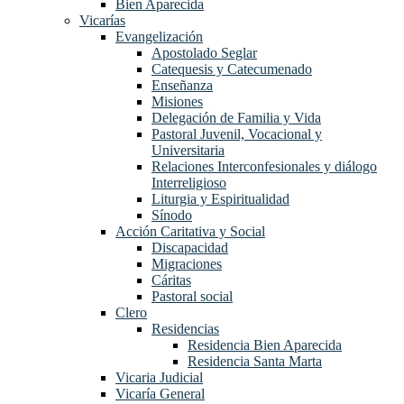
Bien Aparecida
Vicarías
Evangelización
Apostolado Seglar
Catequesis y Catecumenado
Enseñanza
Misiones
Delegación de Familia y Vida
Pastoral Juvenil, Vocacional y
Universitaria
Relaciones Interconfesionales y diálogo
Interreligioso
Liturgia y Espiritualidad
Sínodo
Acción Caritativa y Social
Discapacidad
Migraciones
Cáritas
Pastoral social
Clero
Residencias
Residencia Bien Aparecida
Residencia Santa Marta
Vicaria Judicial
Vicaría General