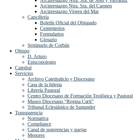
Arciprestazgo Ntra. Sra. de Soto y Valvanuz
Arciprestazgo Ntra. Sra. del Carmen
Arciprestazgo Virgen del Mar
Cancillería
Boletín Oficial del Obispado
Cementerios
Formularios
Glosario
Seminario de Corbán
Obispo
D. Arturo
Episcopologio
Catedral
Servicios
Archivo Catedralicio y Diocesano
Casa de la Iglesia
Librería Pastoral
Centro Diocesano de Formación Teológica y Pastoral
Museo Diocesano “Regina Cœli”
Tribunal Eclesiástico de Santander
Transparencia
Normativa
Compliance
Canal de sugerencias y quejas
Menores