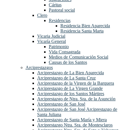
Cáritas
Pastoral social
Clero
Residencias
Residencia Bien Aparecida
Residencia Santa Marta
Vicaria Judicial
Vicaría General
Patrimonio
Vida Consagrada
Medios de Comunicación Social
Causas de los Santos
Arciprestazgos
Arciprestazgo de La Bien Aparecida
Arciprestazgo de La Santa Cruz
Arciprestazgo de la Virgen de la Barquera
Arciprestazgo de La Virgen Grande
Arciprestazgo de los Santos Mártires
Arciprestazgo de Ntra. Sra. de la Asunción
Arciprestazgo de San José
Arciprestazgo de San José Arciprestazgo de
Santa Juliana
Arciprestazgo de Santa María y Miera
Arciprestazgo Ntra. Sra. de Montesclaros