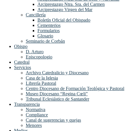
Arciprestazgo Ntra. Sra. del Carmen
Arciprestazgo Virgen del Mar
Cancillería
Boletín Oficial del Obispado
Cementerios
Formularios
Glosario
Seminario de Corbán
Obispo
D. Arturo
Episcopologio
Catedral
Servicios
Archivo Catedralicio y Diocesano
Casa de la Iglesia
Librería Pastoral
Centro Diocesano de Formación Teológica y Pastoral
Museo Diocesano “Regina Cœli”
Tribunal Eclesiástico de Santander
Transparencia
Normativa
Compliance
Canal de sugerencias y quejas
Menores
Medios