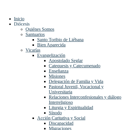
Inicio
Diócesis
Quiénes Somos
Santuarios
Santo Toribio de Liébana
Bien Aparecida
Vicarías
Evangelización
Apostolado Seglar
Catequesis y Catecumenado
Enseñanza
Misiones
Delegación de Familia y Vida
Pastoral Juvenil, Vocacional y
Universitaria
Relaciones Interconfesionales y diálogo
Interreligioso
Liturgia y Espiritualidad
Sínodo
Acción Caritativa y Social
Discapacidad
Migraciones