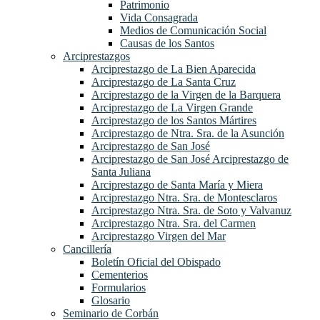
Patrimonio
Vida Consagrada
Medios de Comunicación Social
Causas de los Santos
Arciprestazgos
Arciprestazgo de La Bien Aparecida
Arciprestazgo de La Santa Cruz
Arciprestazgo de la Virgen de la Barquera
Arciprestazgo de La Virgen Grande
Arciprestazgo de los Santos Mártires
Arciprestazgo de Ntra. Sra. de la Asunción
Arciprestazgo de San José
Arciprestazgo de San José Arciprestazgo de
Santa Juliana
Arciprestazgo de Santa María y Miera
Arciprestazgo Ntra. Sra. de Montesclaros
Arciprestazgo Ntra. Sra. de Soto y Valvanuz
Arciprestazgo Ntra. Sra. del Carmen
Arciprestazgo Virgen del Mar
Cancillería
Boletín Oficial del Obispado
Cementerios
Formularios
Glosario
Seminario de Corbán