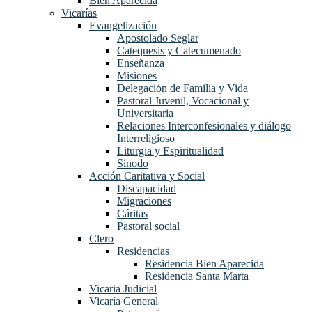
Bien Aparecida
Vicarías
Evangelización
Apostolado Seglar
Catequesis y Catecumenado
Enseñanza
Misiones
Delegación de Familia y Vida
Pastoral Juvenil, Vocacional y
Universitaria
Relaciones Interconfesionales y diálogo
Interreligioso
Liturgia y Espiritualidad
Sínodo
Acción Caritativa y Social
Discapacidad
Migraciones
Cáritas
Pastoral social
Clero
Residencias
Residencia Bien Aparecida
Residencia Santa Marta
Vicaria Judicial
Vicaría General