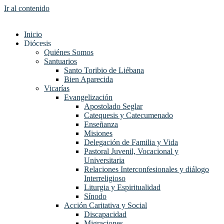
Ir al contenido
Inicio
Diócesis
Quiénes Somos
Santuarios
Santo Toribio de Liébana
Bien Aparecida
Vicarías
Evangelización
Apostolado Seglar
Catequesis y Catecumenado
Enseñanza
Misiones
Delegación de Familia y Vida
Pastoral Juvenil, Vocacional y
Universitaria
Relaciones Interconfesionales y diálogo
Interreligioso
Liturgia y Espiritualidad
Sínodo
Acción Caritativa y Social
Discapacidad
Migraciones