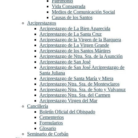
Patrimonio
Vida Consagrada
Medios de Comunicación Social
Causas de los Santos
Arciprestazgos
Arciprestazgo de La Bien Aparecida
Arciprestazgo de La Santa Cruz
Arciprestazgo de la Virgen de la Barquera
Arciprestazgo de La Virgen Grande
Arciprestazgo de los Santos Mártires
Arciprestazgo de Ntra. Sra. de la Asunción
Arciprestazgo de San José
Arciprestazgo de San José Arciprestazgo de
Santa Juliana
Arciprestazgo de Santa María y Miera
Arciprestazgo Ntra. Sra. de Montesclaros
Arciprestazgo Ntra. Sra. de Soto y Valvanuz
Arciprestazgo Ntra. Sra. del Carmen
Arciprestazgo Virgen del Mar
Cancillería
Boletín Oficial del Obispado
Cementerios
Formularios
Glosario
Seminario de Corbán