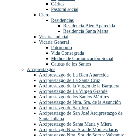
Cáritas
Pastoral social
Clero
Residencias
Residencia Bien Aparecida
Residencia Santa Marta
Vicaria Judicial
Vicaría General
Patrimonio
Vida Consagrada
Medios de Comunicación Social
Causas de los Santos
Arciprestazgos
Arciprestazgo de La Bien Aparecida
Arciprestazgo de La Santa Cruz
Arciprestazgo de la Virgen de la Barquera
Arciprestazgo de La Virgen Grande
Arciprestazgo de los Santos Mártires
Arciprestazgo de Ntra. Sra. de la Asunción
Arciprestazgo de San José
Arciprestazgo de San José Arciprestazgo de
Santa Juliana
Arciprestazgo de Santa María y Miera
Arciprestazgo Ntra. Sra. de Montesclaros
Arciprestazgo Ntra. Sra. de Soto y Valvanuz