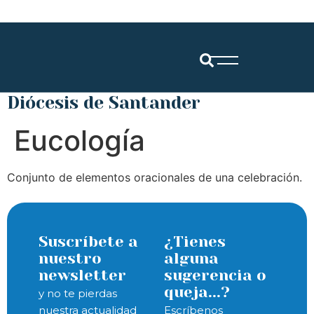
Diócesis de Santander
Eucología
Conjunto de elementos oracionales de una celebración.
Suscríbete a
¿Tienes
nuestro
alguna
newsletter
sugerencia o
queja...?
y no te pierdas
nuestra actualidad
Escríbenos