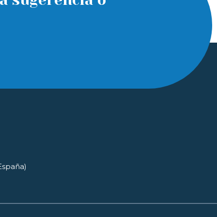
a sugerencia o
(España)