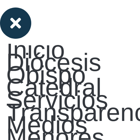
Inicio
Diócesis
Obispo
Catedral
Servicios
Transparen
Medios
Menores