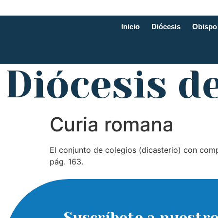
Inicio
Diócesis
Obispo
Diócesis d
Curia romana
El conjunto de colegios (dicasterio) con comp
pág. 163.