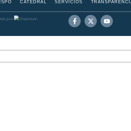
ISPO
CATEDRAL
SERVICIOS
TRANSPARENCI
web
por
Disenium