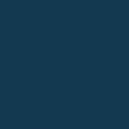
ativa y Social
acidad
iones
s
al social
ncias
esidencia Bien Aparecida
esidencia Santa Marta
ial
ral
onio
onsagrada
 de Comunicación Social
 de los Santos
go de La Bien Aparecida
go de La Santa Cruz