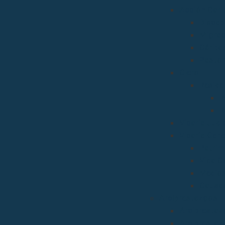
Acción Carit
Discap
Migrac
Cárita
Pastor
Clero
Reside
R
R
Vicaria Judic
Vicaría Gene
Patrim
Vida C
Medios
Causas
Arciprestazgos
Arciprestaz
Arciprestaz