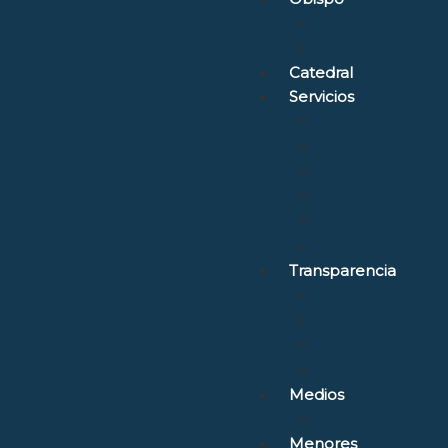
D. Arturo
Episcopologio
Catedral
Servicios
Archivo Catedrali
Casa de la Iglesia
Librería Pastoral
Centro Diocesano
Museo Diocesano 
Tribunal Eclesiás
Transparencia
Normativa
Compliance
Canal de sugerenc
Menores
Medios
Agenda
Menores