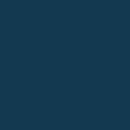
o de la Virgen de la Barquera
go de La Virgen Grande
go de los Santos Mártires
o de Ntra. Sra. de la Asunción
go de San José
go de San José Arciprestazgo de Santa Juliana
go de Santa María y Miera
go Ntra. Sra. de Montesclaros
o Ntra. Sra. de Soto y Valvanuz
go Ntra. Sra. del Carmen
go Virgen del Mar
ial del Obispado
s
bán