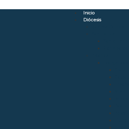
Inicio
Diócesis
Quiénes Somos
Santuarios
Santo Torib
Bien Aparec
Vicarías
Evangelizac
Aposto
Catequ
Enseñ
Mision
Delega
Pastora
Relaci
Liturgi
Sínod