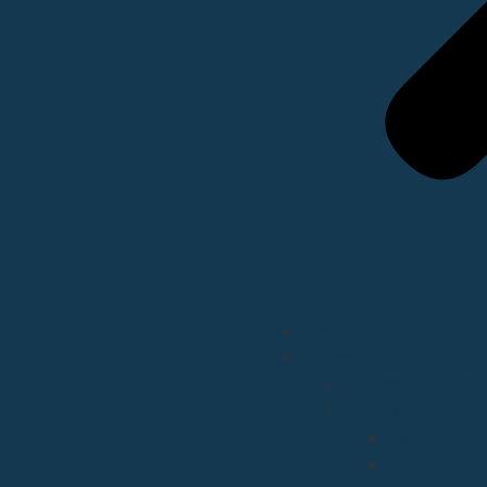
Inicio
Diócesis
Quiénes Somos
Santuarios
Santo Torib
Bien Aparec