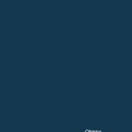
Arciprestazg
Arciprestaz
Arciprestaz
Arciprestazg
Arciprestaz
Arciprestaz
Arciprestaz
Arciprestaz
Arciprestazg
Arciprestaz
Arciprestaz
Cancillería
Boletín Ofic
Cementerio
Formularios
Glosario
Seminario de Cor
Obispo