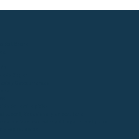
io de Liébana
ida
ión
lado Seglar
esis y Catecumenado
anza
es
ción de Familia y Vida
l Juvenil, Vocacional y Universitaria
ones Interconfesionales y diálogo Interreligioso
a y Espiritualidad
o