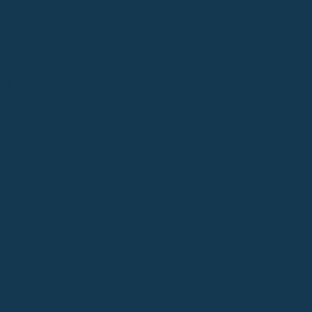
cio y Diocesano
 de Formación Teológica y Pastoral
“Regina Cœli”
tico de Santander
ias y quejas