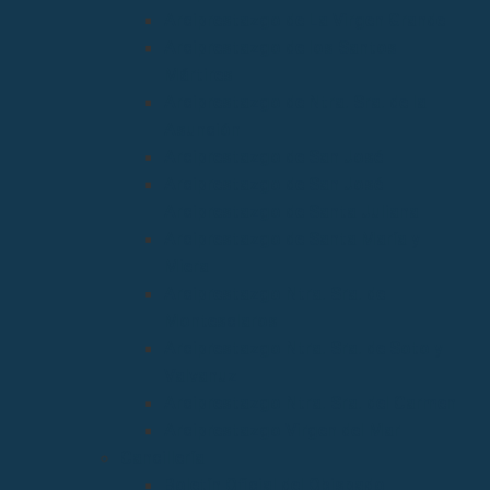
Arciprestazgo de La Virgen Grande
Arciprestazgo de los Santos
Mártires
Arciprestazgo de Ntra. Sra. de la
Asunción
Arciprestazgo de San José
Arciprestazgo de San José
Arciprestazgo de Santa Juliana
Arciprestazgo de Santa María y
Miera
Arciprestazgo Ntra. Sra. de
Montesclaros
Arciprestazgo Ntra. Sra. de Soto y
Valvanuz
Arciprestazgo Ntra. Sra. del Carmen
Arciprestazgo Virgen del Mar
Cancillería
Boletín Oficial del Obispado