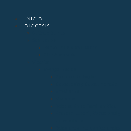
INICIO
DIÓCESIS
Quiénes Somos
Santuarios
Santo Toribio de Liébana
Bien Aparecida
Vicarías
Evangelización
Apostolado Seglar
Catequesis y Catecumenado
Enseñanza
Misiones
Delegación de Familia y Vida
Pastoral Juvenil, Vocacional y
Universitaria
Relaciones Interconfesionales