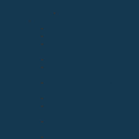
Social
Causas de los Santos
Arciprestazgos
Arciprestazgo de La Bien Aparecida
Arciprestazgo de La Santa Cruz
Arciprestazgo de la Virgen de la
Barquera
Arciprestazgo de La Virgen Grande
Arciprestazgo de los Santos
Mártires
Arciprestazgo de Ntra. Sra. de la
Asunción
Arciprestazgo de San José
Arciprestazgo de San José
Arciprestazgo de Santa Juliana
Arciprestazgo de Santa María y
Miera
Arciprestazgo Ntra. Sra. de