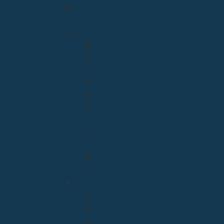
Bien Aparecida
Vicarías
Evangelización
Apostolado Seglar
Catequesis y Catecumenado
Enseñanza
Misiones
Delegación de Familia y Vida
Pastoral Juvenil, Vocacional y
Universitaria
Relaciones Interconfesionales
y diálogo Interreligioso
Liturgia y Espiritualidad
Sínodo
Acción Caritativa y Social
Discapacidad
Migraciones
Cáritas