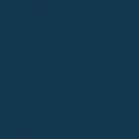
Cementerios
Formularios
Glosario
Seminario de Corbán
OBISPO
D. Arturo
Episcopologio
CATEDRAL
SERVICIOS
Archivo Catedralicio y Diocesano
Casa de la Iglesia
Librería Pastoral
Centro Diocesano de Formación
Teológica y Pastoral
Museo Diocesano “Regina Cœli”
Tribunal Eclesiástico de Santander
TRANSPARENCIA
Normativa