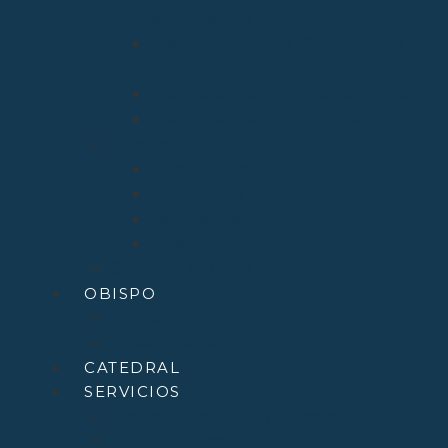
Montesclaros
Arciprestazgo Ntra. Sra. de Soto y
Valvanuz
Arciprestazgo Ntra. Sra. del Carmen
Arciprestazgo Virgen del Mar
Cancillería
Boletín Oficial del Obispado
Cementerios
Formularios
Glosario
Seminario de Corbán
OBISPO
D. Arturo
Episcopologio
CATEDRAL
SERVICIOS
Archivo Catedralicio y Diocesano
Casa de la Iglesia