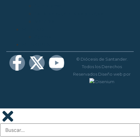
Compliance
Canal de sugerencias y quejas
Menores
MEDIOS
Agenda
MENORES
© Diócesis de Santander.
Todos los Derechos
Reservados
Diseño web
por
Disenium