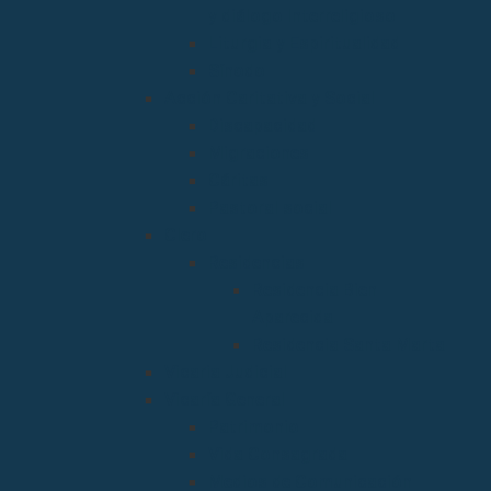
y diálogo Interreligioso
Liturgia y Espiritualidad
Sínodo
Acción Caritativa y Social
Discapacidad
Migraciones
Cáritas
Pastoral social
Clero
Residencias
Residencia Bien
Aparecida
Residencia Santa Marta
Vicaria Judicial
Vicaría General
Patrimonio
Vida Consagrada
Medios de Comunicación