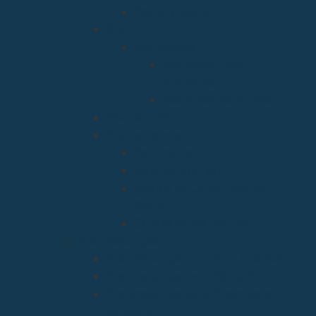
Pastoral social
Clero
Residencias
Residencia Bien
Aparecida
Residencia Santa Marta
Vicaria Judicial
Vicaría General
Patrimonio
Vida Consagrada
Medios de Comunicación
Social
Causas de los Santos
Arciprestazgos
Arciprestazgo de La Bien Aparecida
Arciprestazgo de La Santa Cruz
Arciprestazgo de la Virgen de la
Barquera