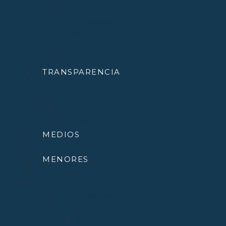
Librería Pastoral
Centro Diocesano de Formación
Teológica y Pastoral
Museo Diocesano “Regina Cœli”
Tribunal Eclesiástico de Santander
TRANSPARENCIA
Normativa
Compliance
Canal de sugerencias y quejas
Menores
MEDIOS
Agenda
MENORES
INICIO
DIÓCESIS
Quiénes Somos
Santuarios
Santo Toribio de Liébana