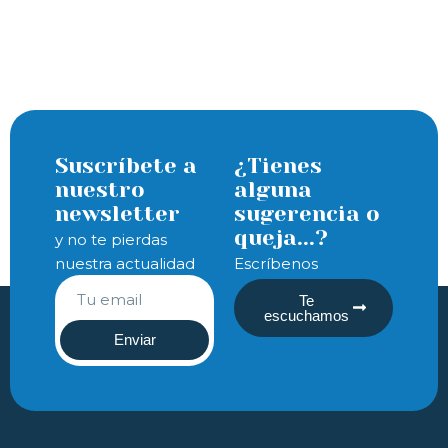
Suscríbete a
¿Tienes
nuestro
alguna
newsletter
sugerencia o
queja...?
y no te pierdas
nuestra actualidad
Escríbenos
Te
escuchamos
Enviar