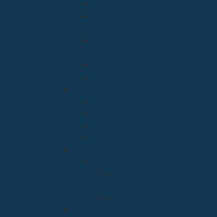
Delegación de Familia y Vida
Pastoral Juvenil, Vocacional y
Universitaria
Relaciones Interconfesionales y
diálogo Interreligioso
Liturgia y Espiritualidad
Sínodo
Acción Caritativa y Social
Discapacidad
Migraciones
Cáritas
Pastoral social
Clero
Residencias
Residencia Bien
Aparecida
Residencia Santa Marta
Vicaria Judicial