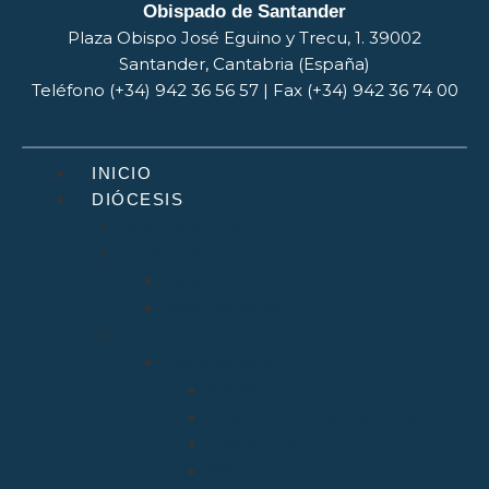
Obispado de Santander
Plaza Obispo José Eguino y Trecu, 1. 39002
Santander, Cantabria (España)
Teléfono (+34) 942 36 56 57 | Fax (+34) 942 36 74 00
INICIO
DIÓCESIS
Quiénes Somos
Santuarios
Santo Toribio de Liébana
Bien Aparecida
Vicarías
Evangelización
Apostolado Seglar
Catequesis y Catecumenado
Enseñanza
Misiones