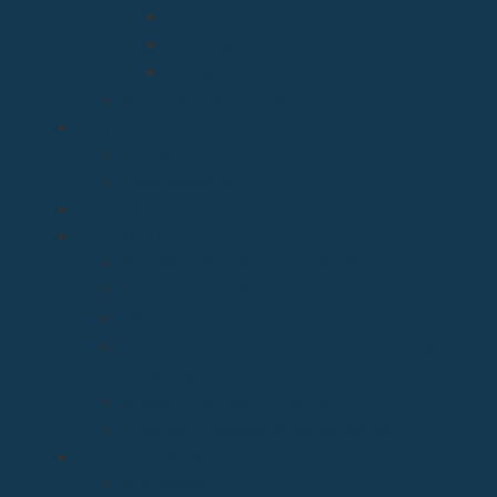
Cementerios
Formularios
Glosario
Seminario de Corbán
OBISPO
D. Arturo
Episcopologio
CATEDRAL
SERVICIOS
Archivo Catedralicio y Diocesano
Casa de la Iglesia
Librería Pastoral
Centro Diocesano de Formación Teológica
y Pastoral
Museo Diocesano “Regina Cœli”
Tribunal Eclesiástico de Santander
TRANSPARENCIA
Normativa