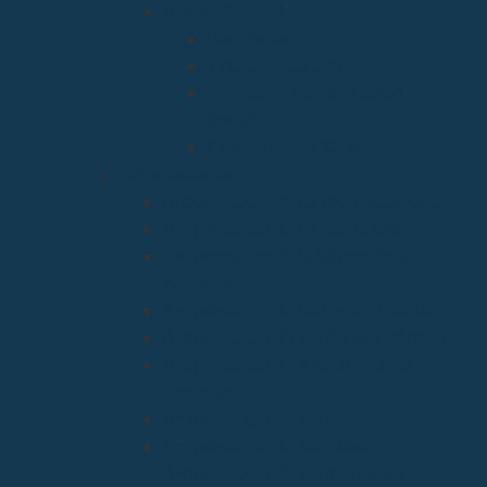
Vicaría General
Patrimonio
Vida Consagrada
Medios de Comunicación
Social
Causas de los Santos
Arciprestazgos
Arciprestazgo de La Bien Aparecida
Arciprestazgo de La Santa Cruz
Arciprestazgo de la Virgen de la
Barquera
Arciprestazgo de La Virgen Grande
Arciprestazgo de los Santos Mártires
Arciprestazgo de Ntra. Sra. de la
Asunción
Arciprestazgo de San José
Arciprestazgo de San José
Arciprestazgo de Santa Juliana