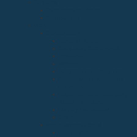
Santuarios
Santo Toribio de Liébana
Bien Aparecida
Vicarías
Evangelización
Apostolado Seglar
Catequesis y Catecumenado
Enseñanza
Misiones
Delegación de Familia y Vida
Pastoral Juvenil, Vocacional y
Universitaria
Relaciones Interconfesionales y
diálogo Interreligioso
Liturgia y Espiritualidad
Sínodo
Acción Caritativa y Social
Discapacidad