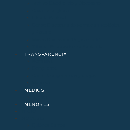
Archivo Catedralicio y Diocesano
Casa de la Iglesia
Librería Pastoral
Centro Diocesano de Formación Teológica
y Pastoral
Museo Diocesano “Regina Cœli”
Tribunal Eclesiástico de Santander
TRANSPARENCIA
Normativa
Compliance
Canal de sugerencias y quejas
Menores
MEDIOS
Agenda
MENORES
INICIO
DIÓCESIS
Quiénes Somos