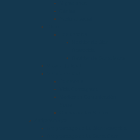
Migraciones
Cáritas
Pastoral social
Clero
Residencias
Residencia Bien
Aparecida
Residencia Santa Marta
Vicaria Judicial
Vicaría General
Patrimonio
Vida Consagrada
Medios de Comunicación
Social
Causas de los Santos
Arciprestazgos
Arciprestazgo de La Bien Aparecida
Arciprestazgo de La Santa Cruz