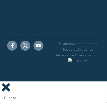
Compliance
Canal de sugerencias y quejas
Menores
MEDIOS
Agenda
MENORES
© Diócesis de Santander.
Todos los Derechos
Reservados
Diseño web
por
Disenium