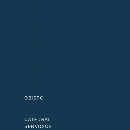
Arciprestazgo de Santa María y Miera
Arciprestazgo Ntra. Sra. de
Montesclaros
Arciprestazgo Ntra. Sra. de Soto y
Valvanuz
Arciprestazgo Ntra. Sra. del Carmen
Arciprestazgo Virgen del Mar
Cancillería
Boletín Oficial del Obispado
Cementerios
Formularios
Glosario
Seminario de Corbán
OBISPO
D. Arturo
Episcopologio
CATEDRAL
SERVICIOS