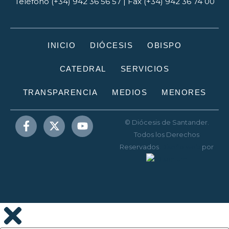
Teléfono (+34) 942 36 56 57 | Fax (+34) 942 36 74 00
INICIO
DIÓCESIS
OBISPO
CATEDRAL
SERVICIOS
TRANSPARENCIA
MEDIOS
MENORES
© Diócesis de Santander.
Todos los Derechos
Reservados
Diseño web
por
Disenium