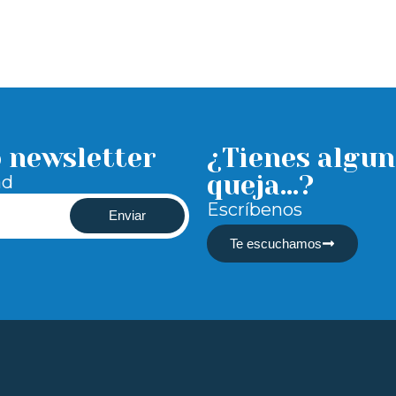
o newsletter
¿Tienes algun
queja...?
ad
Escríbenos
Enviar
Te escuchamos