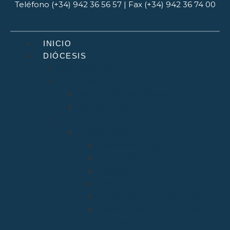
Teléfono (+34) 942 36 56 57 | Fax (+34) 942 36 74 00
INICIO
DIÓCESIS
Quiénes Somos
Santuarios
Santo Toribio de Liébana
Bien Aparecida
Vicarías
Evangelización
Apostolado Seglar
Catequesis y Catecumenado
Enseñanza
Misiones
Delegación de Familia y Vida
Pastoral Juvenil, Vocacional y
Universitaria