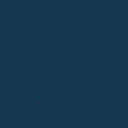
Relaciones Interconfesionales y
diálogo Interreligioso
Liturgia y Espiritualidad
Sínodo
Acción Caritativa y Social
Discapacidad
Migraciones
Cáritas
Pastoral social
Clero
Residencias
Residencia Bien
Aparecida
Residencia Santa Marta
Vicaria Judicial
Vicaría General
Patrimonio
Vida Consagrada