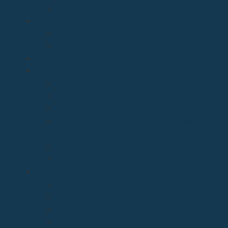
Seminario de Corbán
OBISPO
D. Arturo
Episcopologio
CATEDRAL
SERVICIOS
Archivo Catedralicio y Diocesano
Casa de la Iglesia
Librería Pastoral
Centro Diocesano de Formación Teológica
y Pastoral
Museo Diocesano “Regina Cœli”
Tribunal Eclesiástico de Santander
TRANSPARENCIA
Normativa
Compliance
Canal de sugerencias y quejas
Menores