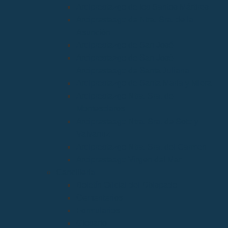
Arciprestazgo de los Santos Mártires
Arciprestazgo de Ntra. Sra. de la
Asunción
Arciprestazgo de San José
Arciprestazgo de San José
Arciprestazgo de Santa Juliana
Arciprestazgo de Santa María y Miera
Arciprestazgo Ntra. Sra. de
Montesclaros
Arciprestazgo Ntra. Sra. de Soto y
Valvanuz
Arciprestazgo Ntra. Sra. del Carmen
Arciprestazgo Virgen del Mar
Cancillería
Boletín Oficial del Obispado
Cementerios
Formularios
Glosario