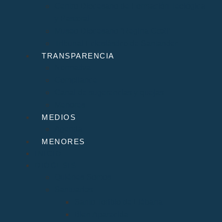
Centro Diocesano de Formación Teológica
y Pastoral
Museo Diocesano “Regina Cœli”
Tribunal Eclesiástico de Santander
TRANSPARENCIA
Normativa
Compliance
Canal de sugerencias y quejas
Menores
MEDIOS
Agenda
MENORES
INICIO
DIÓCESIS
Quiénes Somos
Santuarios
Santo Toribio de Liébana
Bien Aparecida