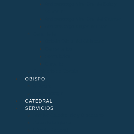
Arciprestazgo Ntra. Sra. de Soto y
Valvanuz
Arciprestazgo Ntra. Sra. del Carmen
Arciprestazgo Virgen del Mar
Cancillería
Boletín Oficial del Obispado
Cementerios
Formularios
Glosario
Seminario de Corbán
OBISPO
D. Arturo
Episcopologio
CATEDRAL
SERVICIOS
Archivo Catedralicio y Diocesano
Casa de la Iglesia
Librería Pastoral