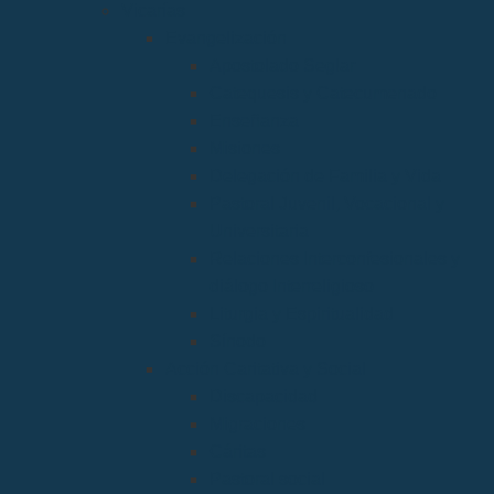
Vicarías
Evangelización
Apostolado Seglar
Catequesis y Catecumenado
Enseñanza
Misiones
Delegación de Familia y Vida
Pastoral Juvenil, Vocacional y
Universitaria
Relaciones Interconfesionales y
diálogo Interreligioso
Liturgia y Espiritualidad
Sínodo
Acción Caritativa y Social
Discapacidad
Migraciones
Cáritas
Pastoral social