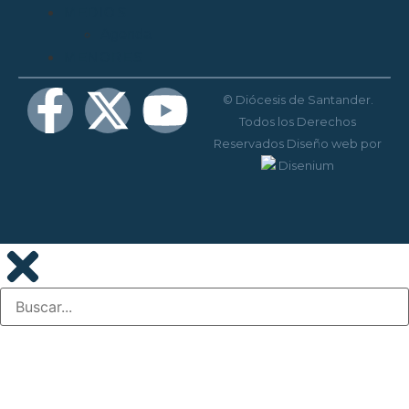
MEDIOS
Agenda
MENORES
© Diócesis de Santander.
Todos los Derechos
Reservados
Diseño web
por
Disenium