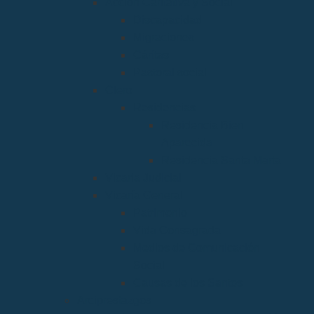
Acción Caritativa y Social
Discapacidad
Migraciones
Cáritas
Pastoral social
Clero
Residencias
Residencia Bien
Aparecida
Residencia Santa Marta
Vicaria Judicial
Vicaría General
Patrimonio
Vida Consagrada
Medios de Comunicación
Social
Causas de los Santos
Arciprestazgos