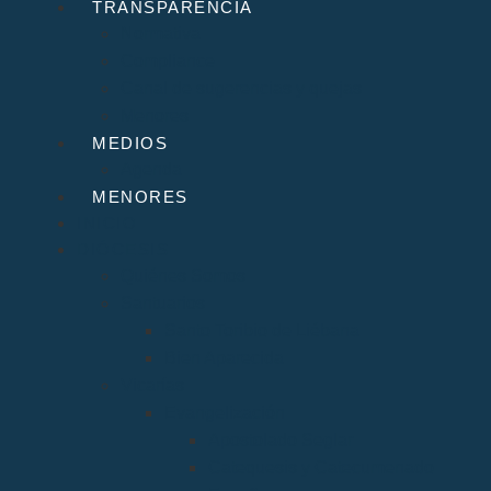
TRANSPARENCIA
Normativa
Compliance
Canal de sugerencias y quejas
Menores
MEDIOS
Agenda
MENORES
INICIO
DIÓCESIS
Quiénes Somos
Santuarios
Santo Toribio de Liébana
Bien Aparecida
Vicarías
Evangelización
Apostolado Seglar
Catequesis y Catecumenado