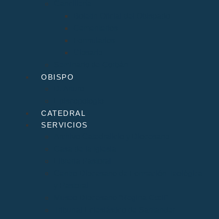
Cancillería
Boletín Oficial del Obispado
Cementerios
Formularios
Glosario
Seminario de Corbán
OBISPO
D. Arturo
Episcopologio
CATEDRAL
SERVICIOS
Archivo Catedralicio y Diocesano
Casa de la Iglesia
Librería Pastoral
Centro Diocesano de Formación Teológica
y Pastoral
Museo Diocesano “Regina Cœli”
Tribunal Eclesiástico de Santander