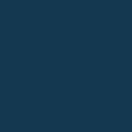
Arciprestazgo de San José
Arciprestazgo de Santa Juliana
Arciprestazgo de Santa María y Miera
Arciprestazgo Ntra. Sra. de
Montesclaros
Arciprestazgo Ntra. Sra. de Soto y
Valvanuz
Arciprestazgo Ntra. Sra. del Carmen
Arciprestazgo Virgen del Mar
Cancillería
Boletín Oficial del Obispado
Cementerios
Formularios
Glosario
Seminario de Corbán
OBISPO
D. Arturo
Episcopologio