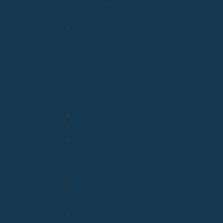
Residencia Santa Marta
Vicaria Judicial
Vicaría General
Patrimonio
Vida Consagrada
Medios de Comunicación
Social
Causas de los Santos
Arciprestazgos
Arciprestazgo de La Bien Aparecida
Arciprestazgo de La Santa Cruz
Arciprestazgo de la Virgen de la
Barquera
Arciprestazgo de La Virgen Grande
Arciprestazgo de los Santos Mártires
Arciprestazgo de Ntra. Sra. de la
Asunción
Arciprestazgo de San José