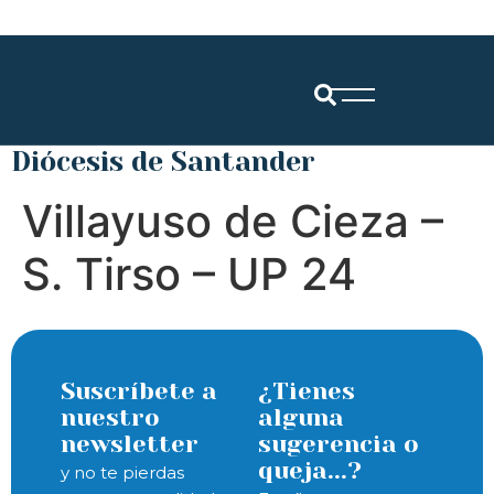
Diócesis de Santander
Villayuso de Cieza –
S. Tirso – UP 24
Suscríbete a
¿Tienes
nuestro
alguna
newsletter
sugerencia o
queja...?
y no te pierdas