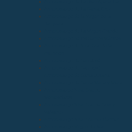
Arciprestazgo de La Bien Aparecida
Arciprestazgo de La Santa Cruz
Arciprestazgo de la Virgen de la
Barquera
Arciprestazgo de La Virgen Grande
Arciprestazgo de los Santos Mártires
Arciprestazgo de Ntra. Sra. de la
Asunción
Arciprestazgo de San José
Arciprestazgo de San José
Arciprestazgo de Santa Juliana
Arciprestazgo de Santa María y Miera
Arciprestazgo Ntra. Sra. de
Montesclaros
Arciprestazgo Ntra. Sra. de Soto y
Valvanuz
Arciprestazgo Ntra. Sra. del Carmen
Arciprestazgo Virgen del Mar