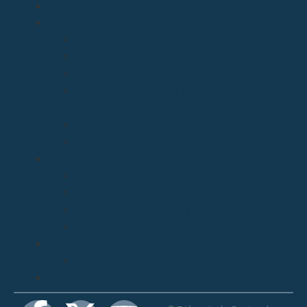
CATEDRAL
SERVICIOS
Archivo Catedralicio y Diocesano
Casa de la Iglesia
Librería Pastoral
Centro Diocesano de Formación Teológica
y Pastoral
Museo Diocesano “Regina Cœli”
Tribunal Eclesiástico de Santander
TRANSPARENCIA
Normativa
Compliance
Canal de sugerencias y quejas
Menores
MEDIOS
Agenda
MENORES