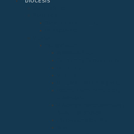
DIÓCESIS
Quiénes Somos
Santuarios
Santo Toribio de Liébana
Bien Aparecida
Vicarías
Evangelización
Apostolado Seglar
Catequesis y Catecumenado
Enseñanza
Misiones
Delegación de Familia y Vida
Pastoral Juvenil, Vocacional y
Universitaria
Relaciones Interconfesionales y
diálogo Interreligioso
Liturgia y Espiritualidad
Sínodo