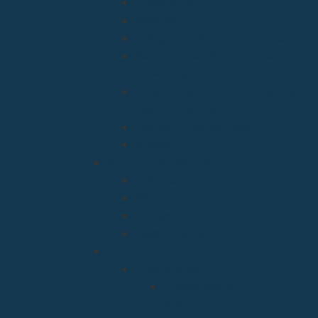
Enseñanza
Misiones
Delegación de Familia y Vida
Pastoral Juvenil, Vocacional y
Universitaria
Relaciones Interconfesionales y
diálogo Interreligioso
Liturgia y Espiritualidad
Sínodo
Acción Caritativa y Social
Discapacidad
Migraciones
Cáritas
Pastoral social
Clero
Residencias
Residencia Bien
Aparecida