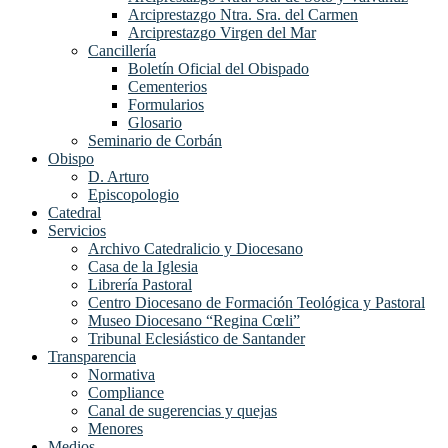
Arciprestazgo Ntra. Sra. del Carmen
Arciprestazgo Virgen del Mar
Cancillería
Boletín Oficial del Obispado
Cementerios
Formularios
Glosario
Seminario de Corbán
Obispo
D. Arturo
Episcopologio
Catedral
Servicios
Archivo Catedralicio y Diocesano
Casa de la Iglesia
Librería Pastoral
Centro Diocesano de Formación Teológica y Pastoral
Museo Diocesano “Regina Cœli”
Tribunal Eclesiástico de Santander
Transparencia
Normativa
Compliance
Canal de sugerencias y quejas
Menores
Medios