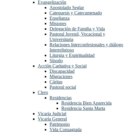
Evangelización
Apostolado Seglar
Catequesis y Catecumenado
Enseñanza
Misiones
Delegación de Familia y Vida
Pastoral Juvenil, Vocacional y
Universitaria
Relaciones Interconfesionales y diálogo
Interreligioso
Liturgia y Espiritualidad
Sínodo
Acción Caritativa y Social
Discapacidad
Migraciones
Cáritas
Pastoral social
Clero
Residencias
Residencia Bien Aparecida
Residencia Santa Marta
Vicaria Judicial
Vicaría General
Patrimonio
Vida Consagrada