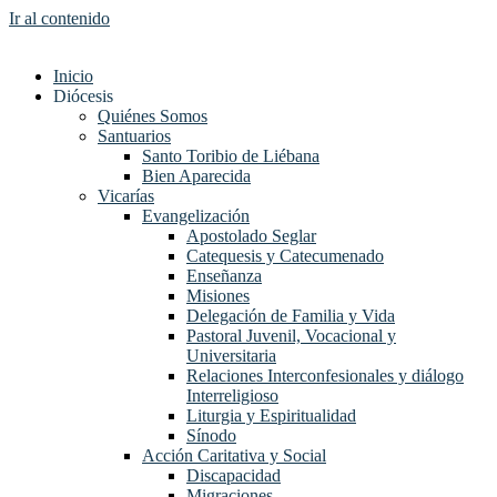
Ir al contenido
Inicio
Diócesis
Quiénes Somos
Santuarios
Santo Toribio de Liébana
Bien Aparecida
Vicarías
Evangelización
Apostolado Seglar
Catequesis y Catecumenado
Enseñanza
Misiones
Delegación de Familia y Vida
Pastoral Juvenil, Vocacional y
Universitaria
Relaciones Interconfesionales y diálogo
Interreligioso
Liturgia y Espiritualidad
Sínodo
Acción Caritativa y Social
Discapacidad
Migraciones