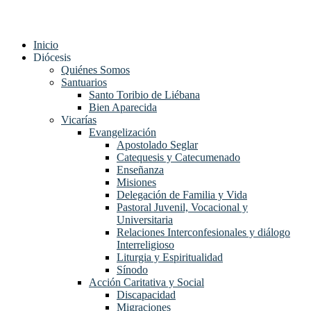
Inicio
Diócesis
Quiénes Somos
Santuarios
Santo Toribio de Liébana
Bien Aparecida
Vicarías
Evangelización
Apostolado Seglar
Catequesis y Catecumenado
Enseñanza
Misiones
Delegación de Familia y Vida
Pastoral Juvenil, Vocacional y
Universitaria
Relaciones Interconfesionales y diálogo
Interreligioso
Liturgia y Espiritualidad
Sínodo
Acción Caritativa y Social
Discapacidad
Migraciones