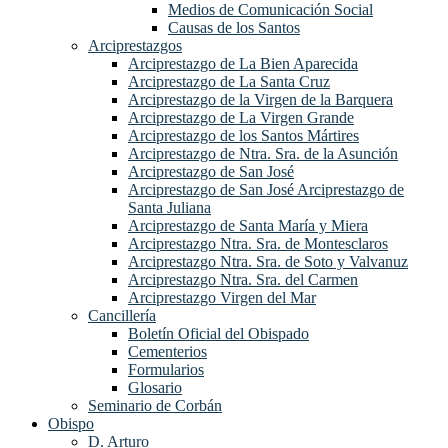
Medios de Comunicación Social
Causas de los Santos
Arciprestazgos
Arciprestazgo de La Bien Aparecida
Arciprestazgo de La Santa Cruz
Arciprestazgo de la Virgen de la Barquera
Arciprestazgo de La Virgen Grande
Arciprestazgo de los Santos Mártires
Arciprestazgo de Ntra. Sra. de la Asunción
Arciprestazgo de San José
Arciprestazgo de San José Arciprestazgo de
Santa Juliana
Arciprestazgo de Santa María y Miera
Arciprestazgo Ntra. Sra. de Montesclaros
Arciprestazgo Ntra. Sra. de Soto y Valvanuz
Arciprestazgo Ntra. Sra. del Carmen
Arciprestazgo Virgen del Mar
Cancillería
Boletín Oficial del Obispado
Cementerios
Formularios
Glosario
Seminario de Corbán
Obispo
D. Arturo