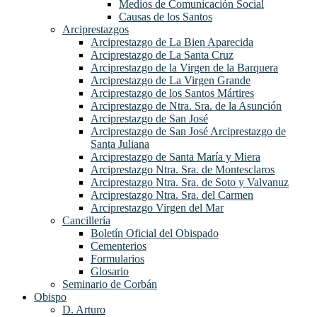
Medios de Comunicación Social
Causas de los Santos
Arciprestazgos
Arciprestazgo de La Bien Aparecida
Arciprestazgo de La Santa Cruz
Arciprestazgo de la Virgen de la Barquera
Arciprestazgo de La Virgen Grande
Arciprestazgo de los Santos Mártires
Arciprestazgo de Ntra. Sra. de la Asunción
Arciprestazgo de San José
Arciprestazgo de San José Arciprestazgo de
Santa Juliana
Arciprestazgo de Santa María y Miera
Arciprestazgo Ntra. Sra. de Montesclaros
Arciprestazgo Ntra. Sra. de Soto y Valvanuz
Arciprestazgo Ntra. Sra. del Carmen
Arciprestazgo Virgen del Mar
Cancillería
Boletín Oficial del Obispado
Cementerios
Formularios
Glosario
Seminario de Corbán
Obispo
D. Arturo