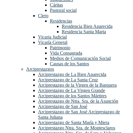
Cáritas
Pastoral social
Clero
Residencias
Residencia Bien Aparecida
Residencia Santa Marta
Vicaria Judicial
Vicaría General
Patrimonio
Vida Consagrada
Medios de Comunicación Social
Causas de los Santos
Arciprestazgos
Arciprestazgo de La Bien Aparecida
Arciprestazgo de La Santa Cruz
Arciprestazgo de la Virgen de la Barquera
Arciprestazgo de La Virgen Grande
Arciprestazgo de los Santos Mártires
Arciprestazgo de Ntra. Sra. de la Asunción
Arciprestazgo de San José
Arciprestazgo de San José Arciprestazgo de
Santa Juliana
Arciprestazgo de Santa María y Miera
Arciprestazgo Ntra. Sra. de Montesclaros