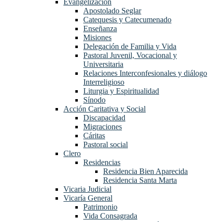
Evangelización
Apostolado Seglar
Catequesis y Catecumenado
Enseñanza
Misiones
Delegación de Familia y Vida
Pastoral Juvenil, Vocacional y
Universitaria
Relaciones Interconfesionales y diálogo
Interreligioso
Liturgia y Espiritualidad
Sínodo
Acción Caritativa y Social
Discapacidad
Migraciones
Cáritas
Pastoral social
Clero
Residencias
Residencia Bien Aparecida
Residencia Santa Marta
Vicaria Judicial
Vicaría General
Patrimonio
Vida Consagrada