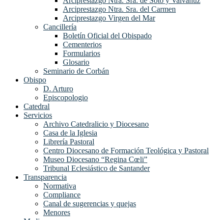
Arciprestazgo Ntra. Sra. de Soto y Valvanuz
Arciprestazgo Ntra. Sra. del Carmen
Arciprestazgo Virgen del Mar
Cancillería
Boletín Oficial del Obispado
Cementerios
Formularios
Glosario
Seminario de Corbán
Obispo
D. Arturo
Episcopologio
Catedral
Servicios
Archivo Catedralicio y Diocesano
Casa de la Iglesia
Librería Pastoral
Centro Diocesano de Formación Teológica y Pastoral
Museo Diocesano “Regina Cœli”
Tribunal Eclesiástico de Santander
Transparencia
Normativa
Compliance
Canal de sugerencias y quejas
Menores