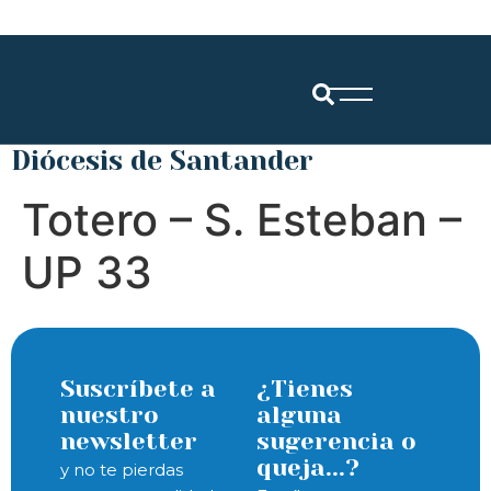
Diócesis de Santander
Totero – S. Esteban –
UP 33
Suscríbete a
¿Tienes
nuestro
alguna
newsletter
sugerencia o
queja...?
y no te pierdas