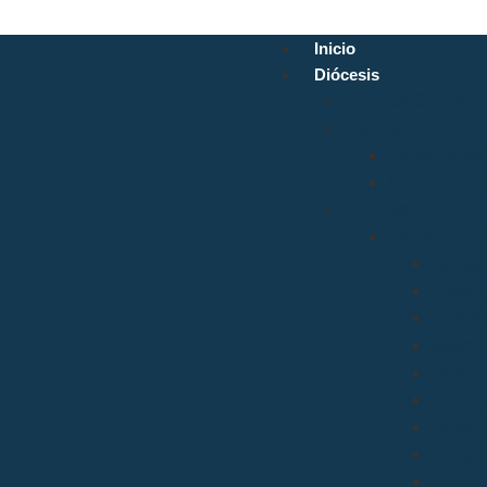
Inicio
Diócesis
Quiénes Somos
Santuarios
Santo Toribi
Bien Aparec
Vicarías
Evangelizac
Aposto
Catequ
Enseñ
Mision
Delega
Pastora
Relacio
Liturgi
Sínodo