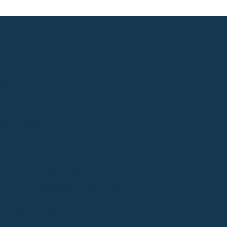
o de Liébana
ida
ión
lado Seglar
esis y Catecumenado
anza
es
ción de Familia y Vida
l Juvenil, Vocacional y Universitaria
nes Interconfesionales y diálogo Interreligioso
a y Espiritualidad