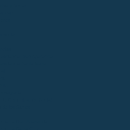
tiva y Social
acidad
iones
l social
ncias
esidencia Bien Aparecida
esidencia Santa Marta
ial
ral
onio
onsagrada
 de Comunicación Social
 de los Santos
o de La Bien Aparecida
o de La Santa Cruz