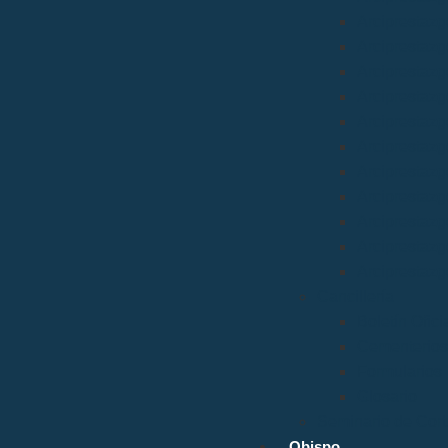
Arciprestazg
Arciprestazg
Arciprestazg
Arciprestazg
Arciprestaz
Arciprestazg
Arciprestazg
Arciprestazg
Arciprestazg
Arciprestazg
Arciprestazg
Cancillería
Boletín Ofic
Cementerios
Formularios
Glosario
Seminario de Cor
Obispo