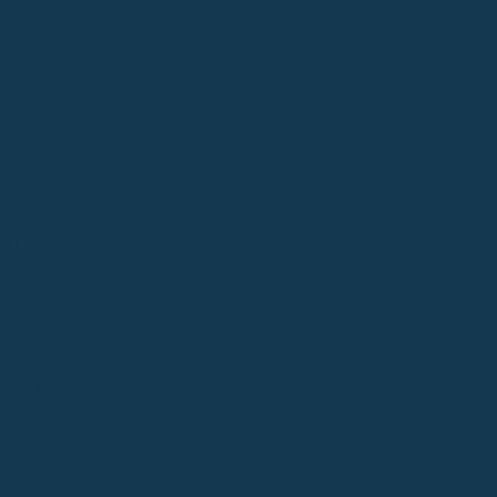
cio y Diocesano
de Formación Teológica y Pastoral
“Regina Cœli”
ico de Santander
ias y quejas