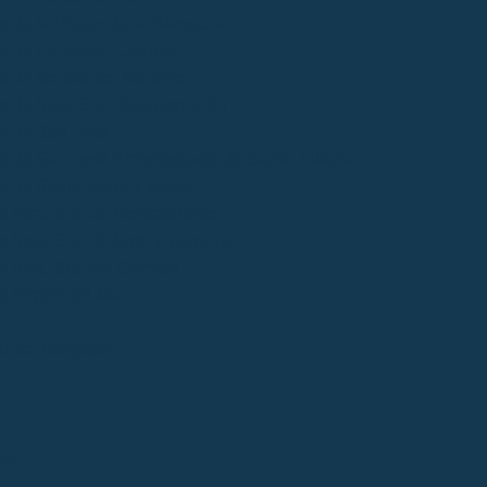
o de la Virgen de la Barquera
o de La Virgen Grande
o de los Santos Mártires
o de Ntra. Sra. de la Asunción
go de San José
o de San José Arciprestazgo de Santa Juliana
o de Santa María y Miera
o Ntra. Sra. de Montesclaros
o Ntra. Sra. de Soto y Valvanuz
o Ntra. Sra. del Carmen
o Virgen del Mar
ial del Obispado
bán