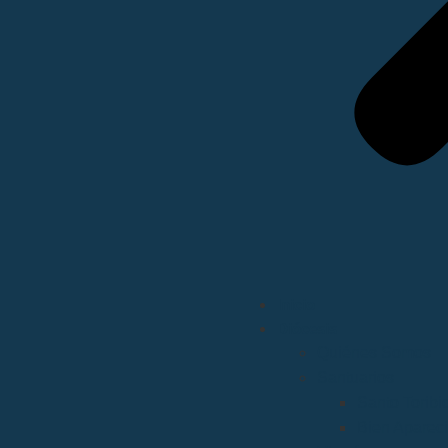
Inicio
Diócesis
Quiénes Somos
Santuarios
Santo Toribi
Bien Aparec