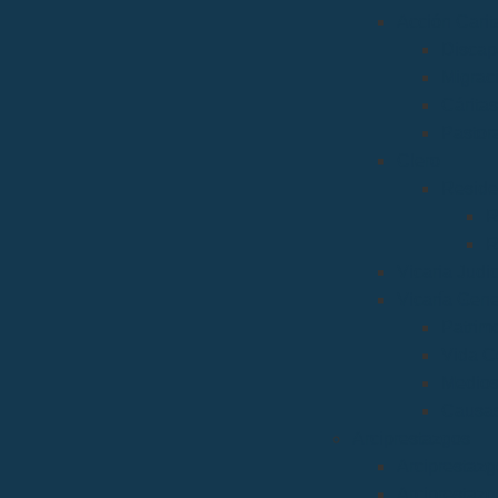
Acción Carita
Discap
Migrac
Cáritas
Pastora
Clero
Reside
R
R
Vicaria Judic
Vicaría Gene
Patrim
Vida C
Medios
Causas
Arciprestazgos
Arciprestazg
Arciprestazg