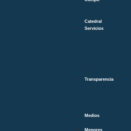
D. Arturo
Episcopologio
Catedral
Servicios
Archivo Catedrali
Casa de la Iglesia
Librería Pastoral
Centro Diocesano 
Museo Diocesano 
Tribunal Eclesiást
Transparencia
Normativa
Compliance
Canal de sugerenc
Menores
Medios
Agenda
Menores