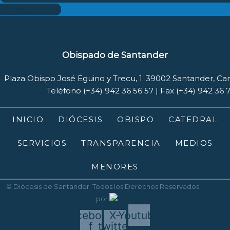
Te escuchamos
Obispado de Santander
Plaza Obispo José Eguino y Trecu, 1. 39002 Santander, Ca
Teléfono (+34) 942 36 56 57 | Fax (+34) 942 36 
INICIO
DIÓCESIS
OBISPO
CATEDRAL
SERVICIOS
TRANSPARENCIA
MEDIOS
MENORES
© Diócesis de Santander. Todos los Derechos Reservados
Diseño
web
por
Disenium
Facebook-
X-
Youtube
f
twitter