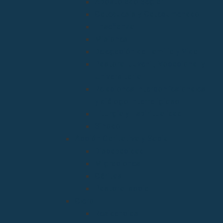
Apostolado Seglar
Catequesis y Catecumenado
Enseñanza
Misiones
Delegación de Familia y Vida
Pastoral Juvenil, Vocacional y
Universitaria
Relaciones Interconfesionales
y diálogo Interreligioso
Liturgia y Espiritualidad
Sínodo
Acción Caritativa y Social
Discapacidad
Migraciones
Cáritas
Pastoral social
Clero
Residencias