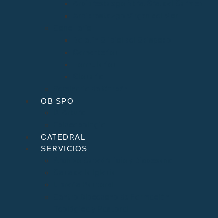
Arciprestazgo Ntra. Sra. del Carmen
Arciprestazgo Virgen del Mar
Cancillería
Boletín Oficial del Obispado
Cementerios
Formularios
Glosario
Seminario de Corbán
OBISPO
D. Arturo
Episcopologio
CATEDRAL
SERVICIOS
Archivo Catedralicio y Diocesano
Casa de la Iglesia
Librería Pastoral
Centro Diocesano de Formación
Teológica y Pastoral