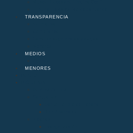
Museo Diocesano “Regina Cœli”
Tribunal Eclesiástico de Santander
TRANSPARENCIA
Normativa
Compliance
Canal de sugerencias y quejas
Menores
MEDIOS
Agenda
MENORES
INICIO
DIÓCESIS
Quiénes Somos
Santuarios
Santo Toribio de Liébana
Bien Aparecida
Vicarías
Evangelización