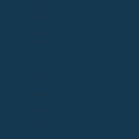
Arciprestazgo de La Bien Aparecida
Arciprestazgo de La Santa Cruz
Arciprestazgo de la Virgen de la
Barquera
Arciprestazgo de La Virgen Grande
Arciprestazgo de los Santos
Mártires
Arciprestazgo de Ntra. Sra. de la
Asunción
Arciprestazgo de San José
Arciprestazgo de San José
Arciprestazgo de Santa Juliana
Arciprestazgo de Santa María y
Miera
Arciprestazgo Ntra. Sra. de
Montesclaros
Arciprestazgo Ntra. Sra. de Soto y
Valvanuz