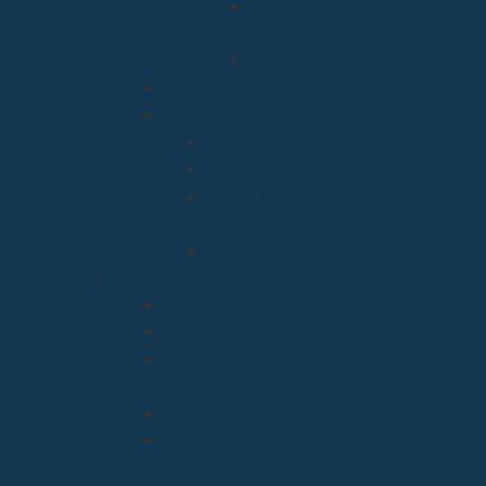
Residencia Bien
Aparecida
Residencia Santa Marta
Vicaria Judicial
Vicaría General
Patrimonio
Vida Consagrada
Medios de Comunicación
Social
Causas de los Santos
Arciprestazgos
Arciprestazgo de La Bien Aparecida
Arciprestazgo de La Santa Cruz
Arciprestazgo de la Virgen de la
Barquera
Arciprestazgo de La Virgen Grande
Arciprestazgo de los Santos
Mártires