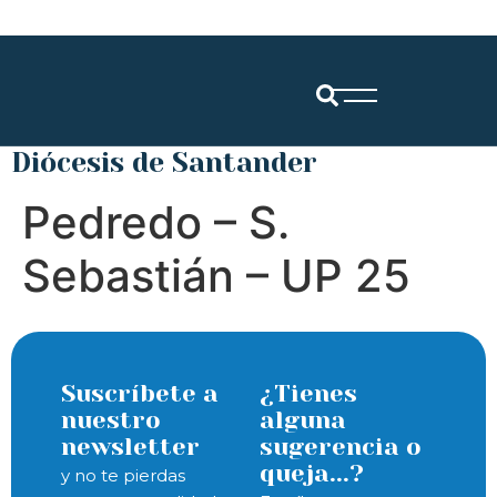
Diócesis de Santander
Pedredo – S.
Sebastián – UP 25
Suscríbete a
¿Tienes
nuestro
alguna
newsletter
sugerencia o
queja...?
y no te pierdas