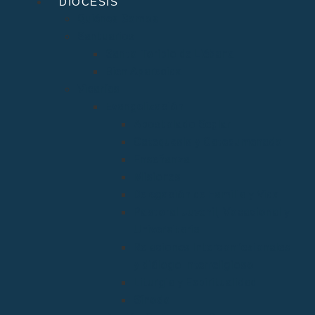
DIÓCESIS
Quiénes Somos
Santuarios
Santo Toribio de Liébana
Bien Aparecida
Vicarías
Evangelización
Apostolado Seglar
Catequesis y Catecumenado
Enseñanza
Misiones
Delegación de Familia y Vida
Pastoral Juvenil, Vocacional y
Universitaria
Relaciones Interconfesionales
y diálogo Interreligioso
Liturgia y Espiritualidad
Sínodo