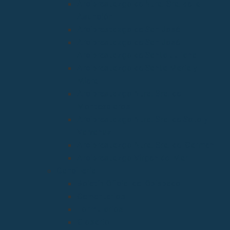
Arciprestazgo de Ntra. Sra. de la
Asunción
Arciprestazgo de San José
Arciprestazgo de San José
Arciprestazgo de Santa Juliana
Arciprestazgo de Santa María y
Miera
Arciprestazgo Ntra. Sra. de
Montesclaros
Arciprestazgo Ntra. Sra. de Soto y
Valvanuz
Arciprestazgo Ntra. Sra. del Carmen
Arciprestazgo Virgen del Mar
Cancillería
Boletín Oficial del Obispado
Cementerios
Formularios
Glosario