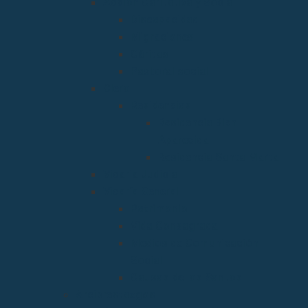
Acción Caritativa y Social
Discapacidad
Migraciones
Cáritas
Pastoral social
Clero
Residencias
Residencia Bien
Aparecida
Residencia Santa Marta
Vicaria Judicial
Vicaría General
Patrimonio
Vida Consagrada
Medios de Comunicación
Social
Causas de los Santos
Arciprestazgos