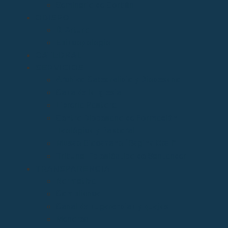
Seminario de Corbán
OBISPO
D. Arturo
Episcopologio
CATEDRAL
SERVICIOS
Archivo Catedralicio y Diocesano
Casa de la Iglesia
Librería Pastoral
Centro Diocesano de Formación
Teológica y Pastoral
Museo Diocesano “Regina Cœli”
Tribunal Eclesiástico de Santander
TRANSPARENCIA
Normativa
Compliance
Canal de sugerencias y quejas
Menores