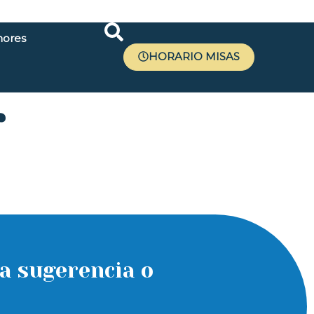
ores
HORARIO MISAS
r
a sugerencia o