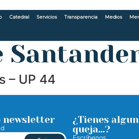
o
Catedral
Servicios
Transparencia
Medios
Men
e Santande
s – UP 44
o newsletter
¿Tienes algun
queja...?
ad
Escríbenos