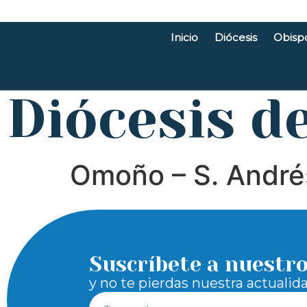
Inicio
Diócesis
Obisp
Diócesis d
Omoño – S. André
Suscríbete a nuestr
y no te pierdas nuestra actualid