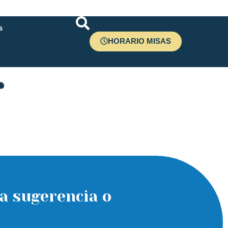
s
HORARIO MISAS
r
a sugerencia o