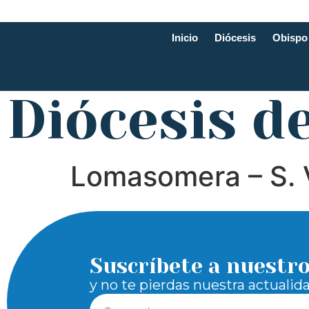
Inicio
Diócesis
Obispo
Diócesis d
Lomasomera – S. V
Suscríbete a nuestr
y no te pierdas nuestra actualid