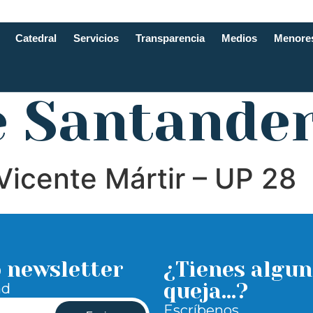
Catedral
Servicios
Transparencia
Medios
Menore
e Santande
icente Mártir – UP 28
o newsletter
¿Tienes algun
queja...?
ad
Escríbenos