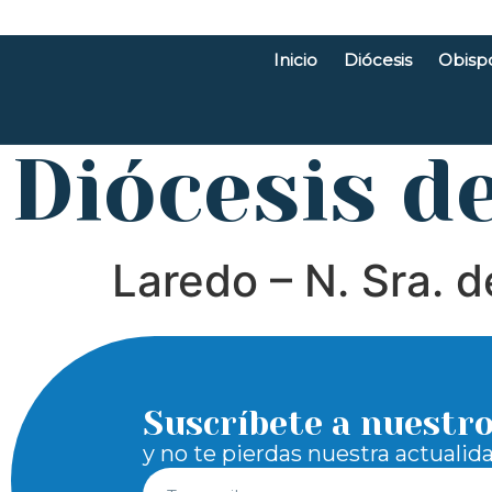
Inicio
Diócesis
Obisp
Diócesis d
Laredo – N. Sra. 
Suscríbete a nuestr
y no te pierdas nuestra actualid