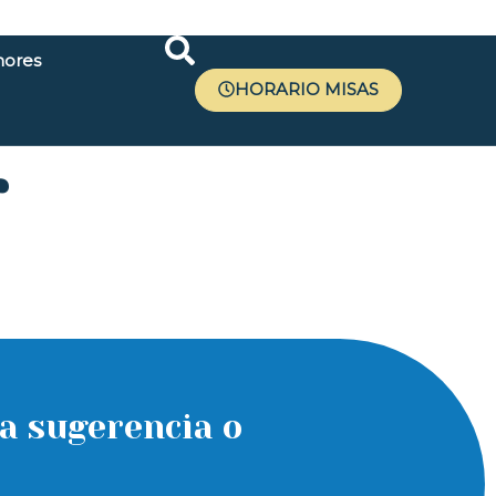
ores
HORARIO MISAS
r
a sugerencia o