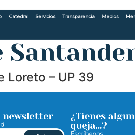
o
Catedral
Servicios
Transparencia
Medios
Men
e Santande
de Loreto – UP 39
o newsletter
¿Tienes algun
queja...?
ad
Escríbenos