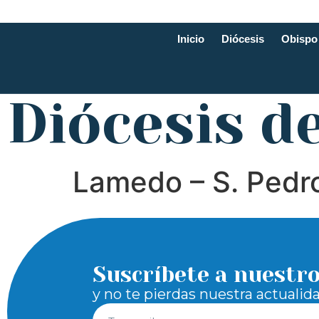
Inicio
Diócesis
Obispo
Diócesis d
Lamedo – S. Pedr
Suscríbete a nuestr
y no te pierdas nuestra actualid