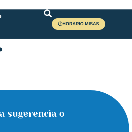
s
HORARIO MISAS
r
a sugerencia o