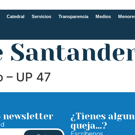
Catedral
Servicios
Transparencia
Medios
Menore
e Santande
o – UP 47
o newsletter
¿Tienes algun
queja...?
ad
Escríbenos