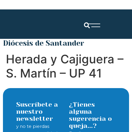
Diócesis de Santander
Herada y Cajiguera –
S. Martín – UP 41
Suscríbete a
¿Tienes
nuestro
alguna
newsletter
sugerencia o
queja...?
y no te pierdas