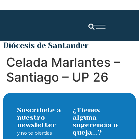
Diócesis de Santander
Celada Marlantes –
Santiago – UP 26
Suscríbete a
¿Tienes
nuestro
alguna
newsletter
sugerencia o
queja...?
y no te pierdas