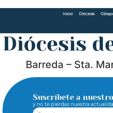
Inicio
Diócesis
Obisp
Diócesis d
Barreda – Sta. Ma
Suscríbete a nuestr
y no te pierdas nuestra actualid