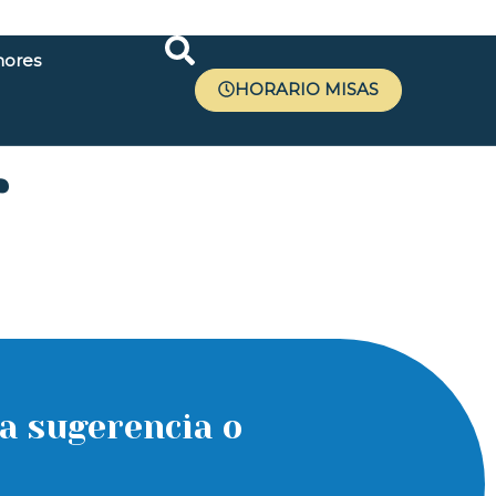
ores
HORARIO MISAS
r
a sugerencia o