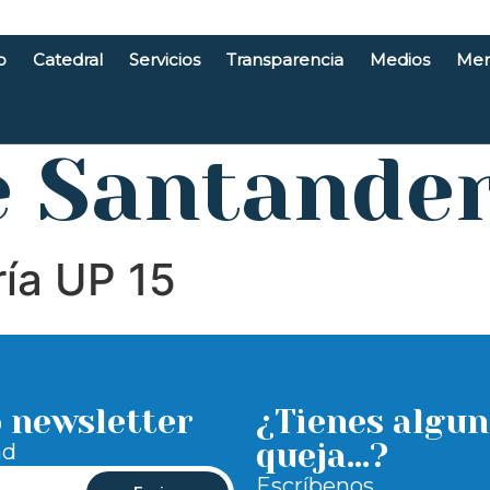
o
Catedral
Servicios
Transparencia
Medios
Men
e Santande
ría UP 15
o newsletter
¿Tienes algun
queja...?
ad
Escríbenos