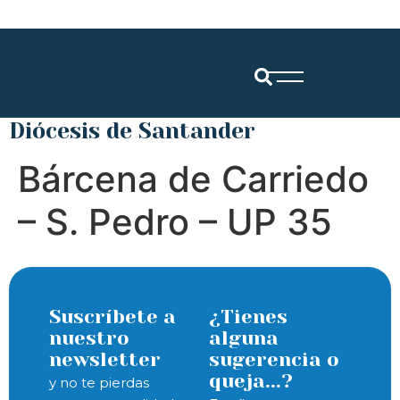
Diócesis de Santander
Bárcena de Carriedo
– S. Pedro – UP 35
Suscríbete a
¿Tienes
nuestro
alguna
newsletter
sugerencia o
queja...?
y no te pierdas